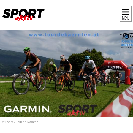
MENÜ
© Event
/
Tour de Kärnten