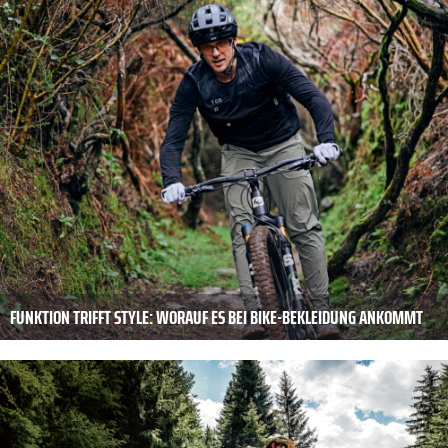
FUNKTION TRIFFT STYLE: ­WORAUF ES BEI BIKE-­BEKLEIDUNG ANKOMMT