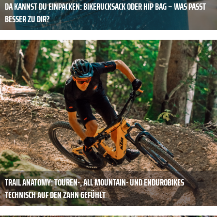
DA KANNST DU ­EINPACKEN: BIKERUCKSACK ODER HIP BAG – WAS PASST
BESSER ZU DIR?
TRAIL ANATOMY: TOUREN-, ALL MOUNTAIN- UND ENDUROBIKES
TECHNISCH AUF DEN ZAHN GEFÜHLT