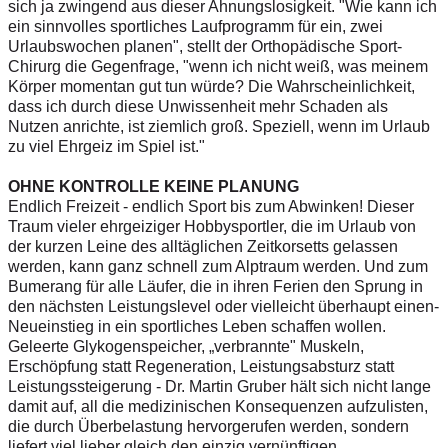
sich ja zwingend aus dieser Ahnungslosigkeit. "Wie kann ich
ein sinnvolles sportliches Laufprogramm für ein, zwei
Urlaubswochen planen", stellt der Orthopädische Sport-
Chirurg die Gegenfrage, "wenn ich nicht weiß, was meinem
Körper momentan gut tun würde? Die Wahrscheinlichkeit,
dass ich durch diese Unwissenheit mehr Schaden als
Nutzen anrichte, ist ziemlich groß. Speziell, wenn im Urlaub
zu viel Ehrgeiz im Spiel ist."
OHNE KONTROLLE KEINE PLANUNG
Endlich Freizeit - endlich Sport bis zum Abwinken! Dieser
Traum vieler ehrgeiziger Hobbysportler, die im Urlaub von
der kurzen Leine des alltäglichen Zeitkorsetts gelassen
werden, kann ganz schnell zum Alptraum werden. Und zum
Bumerang für alle Läufer, die in ihren Ferien den Sprung in
den nächsten Leistungslevel oder vielleicht überhaupt einen­
Neueinstieg in ein sportliches Leben schaffen wollen.
Geleerte Glykogenspeicher, „verbrannte" Muskeln,
Erschöpfung statt Regeneration, Leistungsabsturz statt
Leistungssteigerung - Dr. Martin Gruber hält sich nicht lange
damit auf, all die medizinischen Konsequenzen aufzulisten,
die durch Überbelastung hervorgerufen werden, sondern
liefert viel lieber gleich den einzig vernünftigen