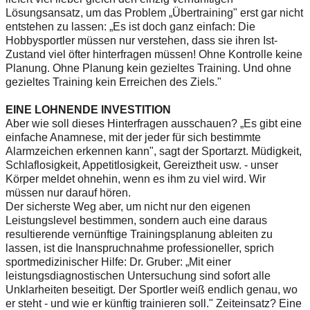
Lösungsansatz, um das Problem „Übertraining" erst gar nicht
entstehen zu lassen: „Es ist doch ganz einfach: Die
Hobbysportler müssen nur verstehen, dass sie ihren Ist-
Zustand viel öfter hinterfragen müssen! Ohne Kontrolle keine
Planung. Ohne Planung kein gezieltes Training. Und ohne
gezieltes Training kein Erreichen des Ziels."
EINE LOHNENDE INVESTITION
Aber wie soll dieses Hinterfragen ausschauen? „Es gibt eine
einfache Anamnese, mit der jeder für sich bestimmte
Alarmzeichen erkennen kann", sagt der Sportarzt. Müdigkeit,
Schlaflosigkeit, Appetitlosigkeit, Gereiztheit usw. - unser
Körper meldet ohnehin, wenn es ihm zu viel wird. Wir
müssen nur darauf hören.
Der sicherste Weg aber, um nicht nur den eigenen
Leistungslevel bestimmen, sondern auch eine daraus
resultierende vernünftige Trainingsplanung ableiten zu
lassen, ist die Inanspruchnahme professioneller, sprich
sportmedizinischer Hilfe: Dr. Gruber: „Mit einer
leistungsdiagnostischen Untersuchung sind sofort alle
Unklarheiten beseitigt. Der Sportler weiß endlich genau, wo
er steht - und wie er künftig trainieren soll."
Zeiteinsatz? Eine