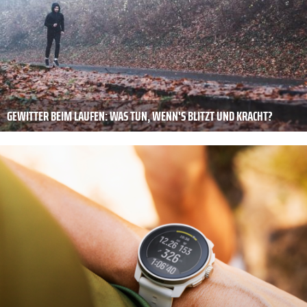
GEWITTER BEIM LAUFEN: WAS TUN, WENN'S BLITZT UND KRACHT?