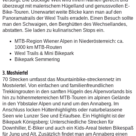
überzeugt mit malerischem Hügelland und genussvollen E-
Bike-Touren. Unerwartet weite Blicke kann man auf den
Panoramatrails der Wexl Trails erradeln. Einen Besuch sollte
man den Schwaigen, den Berghütten des Wechsellandes,
abstatten. Sie laden zu kulinarischen Stops ein.
MTB-Region Wiener Alpen in Niederösterreich: ca.
1000 km MTB-Routen
Wexl Trails & Mini Bikepark
Bikepark Semmering
3. Mostviertel
70 Strecken umfasst das Mountain­bike-streckennetz im
Mostviertel. Von einfachen und familienfreundlichen
Trekkingrouten in den ­sanften Hügeln des Alpenvorlands bis
hin zu höhenmeterreichen MTB-Touren im alpinen Gelände
in den Ybbstaler Alpen und rund um den Annaberg. Im
Anschluss locken Hüttenhighlights oder naturbelassene
Seen wie Lunzer See und Erlaufsee. Ein Highlight ist der
Bikepark Königsberg: Unterschiedliche Strecken für
Downhiller, E-Biker und auch ein Kids-Areal bieten Bikespaß
für Jung und Alt. Zusätzlich findet man am Anna­berg einen