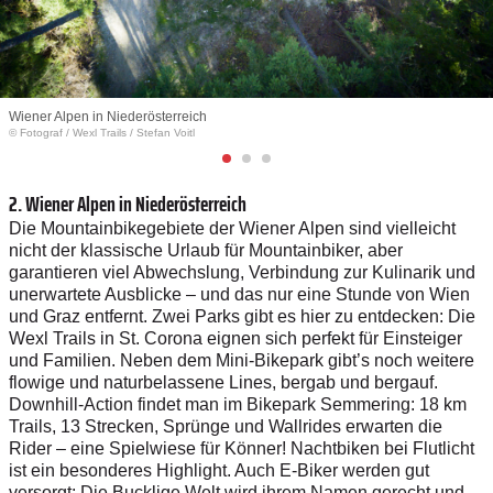
Wiener Alpen in Niederösterreich
© Fotograf
/
Wexl Trails / Stefan Voitl
2. Wiener Alpen in Niederösterreich
Die Mountainbikegebiete der Wiener Alpen sind vielleicht
nicht der klassische Urlaub für Mountainbiker, aber
garantieren viel Abwechslung, Verbindung zur Kulinarik und
unerwartete Ausblicke – und das nur eine Stunde von Wien
und Graz entfernt. Zwei Parks gibt es hier zu entdecken: Die
Wexl Trails in St. Corona eignen sich perfekt für Einsteiger
und Familien. Neben dem Mini-Bikepark gibt’s noch weitere
flowige und naturbelassene Lines, bergab und bergauf.
Downhill-Action findet man im Bikepark Semmering: 18 km
Trails, 13 Strecken, Sprünge und Wallrides erwarten die
Rider – eine Spielwiese für Könner! Nachtbiken bei Flutlicht
ist ein besonderes Highlight. Auch E-Biker werden gut
versorgt: Die Bucklige Welt wird ihrem Namen gerecht und