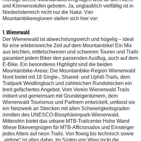
und Könnensstufen geboten. Ja, unglaublich vielfältig ist in
Niederösterreich nicht nur die Natur. Vier
Mountainbikeregionen stellen sich hier vor:
1. Wienerwald
Der Wienerwald ist abwechslungsreich und hügelig – ideal
für eine erlebnisreiche Zeit auf dem Mountainbike! Ein Mix
aus leichten, mittelschweren und schweren Touren und Trails
garantiert jedem Biker den passenden Ausflug, auch auf dem
E-Bike. Ein besonderes Highlight sind die beiden
Mountainbike-Areas: Die Mountainbike-Region Wienerwald
Nord bietet mit 18 Single-, Shared- und Uphill-Trails, dem
Trailpark Weidlingbach und zahlreichen Rundstrecken ein
breit gefächertes Angebot. Vom Verein Wienerwald Trails
initiiert und gemeinsam mit Grundeigentümern, dem
Wienerwald Tourismus und Partnern entwickelt, umfasst sie
ein Netzwerk an Strecken mit allen Schwierigkeitsgraden
inmitten des UNESCO-Biosphärenpark-Wienerwald.
Mittendrin bietet das urbane MTB-Trailcenter Hohe Wand
Wiese Bikevergnügen für MTB-Afficionados und Einsteiger
jedes Alters auf neun Trails. Von flowig bis technisch sowie
„airtime“ ist alles dabei. Im Süden von Wien lockt die