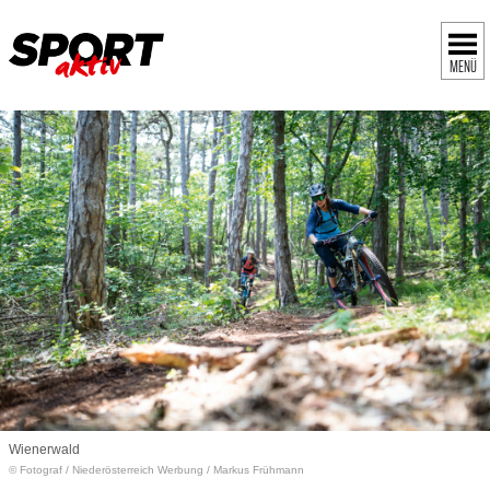
MENÜ
Wienerwald
© Fotograf
/
Niederösterreich Werbung / Markus Frühmann