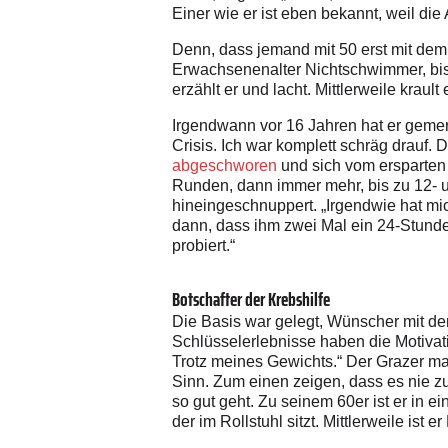
Einer wie er ist eben bekannt, weil di
Denn, dass jemand mit 50 erst mit dem
Erwachsenenalter Nichtschwimmer, bis e
erzählt er und lacht. Mittlerweile krault
Irgendwann vor 16 Jahren hat er gemerk
Crisis. Ich war komplett schräg drauf.
abgeschworen
und sich vom ersparten
Runden, dann immer mehr, bis zu 12- un
hineingeschnuppert. „Irgendwie hat mi
dann, dass ihm zwei Mal ein 24-Stunde
probiert.“
Botschafter der Krebshilfe
Die Basis war gelegt, Wünscher mit dem
Schlüsselerlebnisse haben die Motivat
Trotz meines Gewichts.“ Der Grazer mach
Sinn. Zum einen zeigen, dass es nie zu
so gut geht. Zu seinem 60er ist er in 
der im Rollstuhl sitzt. Mittlerweile ist