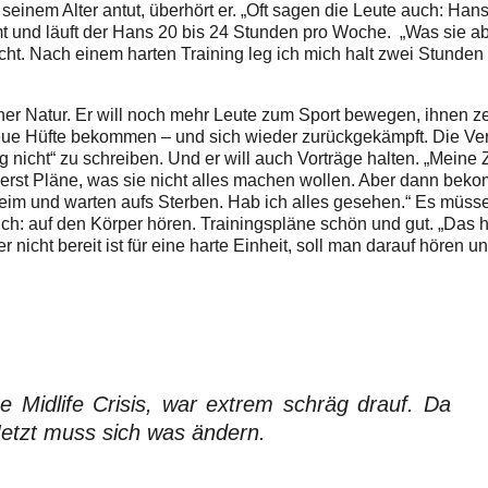
nem Alter antut, überhört er. „Oft sagen die Leute auch: Hans, du
t und läuft der Hans 20 bis 24 Stunden pro Woche. „Was sie a
leicht. Nach einem harten Training leg ich mich halt zwei Stund
icher Natur. Er will noch mehr Leute zum Sport bewegen, ihnen 
neue Hüfte bekommen – und sich wieder zurückgekämpft. Die Ve
g nicht“ zu schreiben. Und er will auch Vorträge halten. „Meine 
erst Pläne, was sie nicht alles machen wollen. Aber dann bekom
heim und warten aufs Sterben. Hab ich alles gesehen.“ Es müsse
auch: auf den Körper hören. Trainingspläne schön und gut. „Das 
 nicht bereit ist für eine harte Einheit, soll man darauf hören u
e Midlife Crisis, war extrem schräg drauf. Da
Jetzt muss sich was ändern.