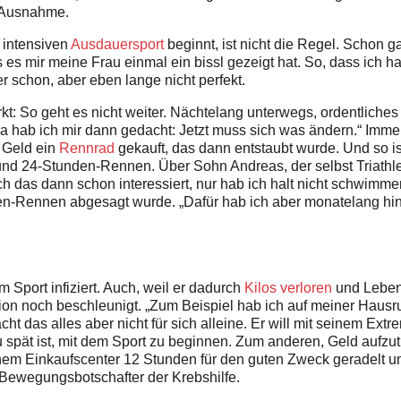
e Ausnahme.
 intensiven
Ausdauersport
beginnt, ist nicht die Regel. Schon ga
s mir meine Frau einmal ein bissl gezeigt hat. So, dass ich ha
 er schon, aber eben lange nicht perfekt.
t: So geht es nicht weiter. Nächtelang unterwegs, ordentliche
 Da hab ich mir dann gedacht: Jetzt muss sich was ändern.“ Imme
 Geld ein
Rennrad
gekauft, das dann entstaubt wurde. Und so i
d 24-Stunden-Rennen. Über Sohn Andreas, der selbst Triathlet i
ch das dann schon interessiert, nur hab ich halt nicht schwim
n-Rennen abgesagt wurde. „Dafür hab ich aber monatelang hintr
 Sport infiziert. Auch, weil er dadurch
Kilos verloren
und Leben
ion noch beschleunigt. „Zum Beispiel hab ich auf meiner Haus
t das alles aber nicht für sich alleine. Er will mit seinem Ex­t
 spät ist, mit dem Sport zu beginnen. Zum anderen, Geld aufzut
einem Einkaufs­center 12 Stunden für den guten Zweck geradelt un
 er Bewegungsbotschafter der Krebshilfe.