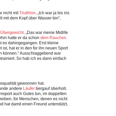
r nicht mit
Triathlon
. „Ich war ja bis ins
lt mit dem Kopf über Wasser bin“,
s
Übergewicht
. „Das war meine Midlife
rhin hatte er da schon
dem Rauchen
st es dahingegangen. Erst kleine
st, hat er in den für ihn neuen Sport
men können.“ Ausschlaggebend war
ainiert. So hab ich es dann einfach
squalität gewonnen hat.
runde andere
Läufer
bergauf überholt.
remsport auch Gutes tun, im doppelten
reiben, für Menschen, denen es nicht
d hat damit einen Freund unterstützt,