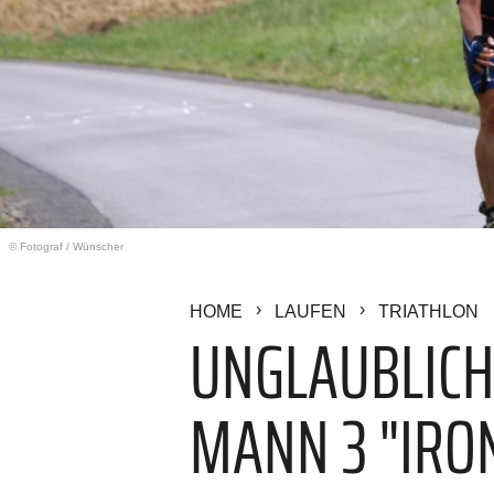
© Fotograf
/
Wünscher
HOME
LAUFEN
TRIATHLON
UNGLAUBLICH:
MANN 3 "IRO