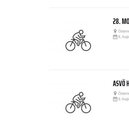
28. M
Österr
8. Aug
ASVÖ 
Österr
8. Aug