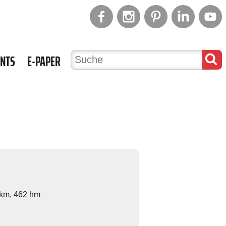
ENTS
E-PAPER
 km, 462 hm