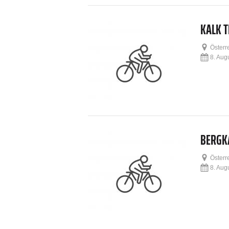
KALK 
Österr
8. Aug
BERGK
Österr
8. Aug