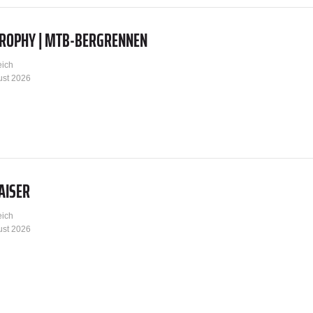
TROPHY | MTB-BERGRENNEN
eich
ust 2026
AISER
eich
ust 2026