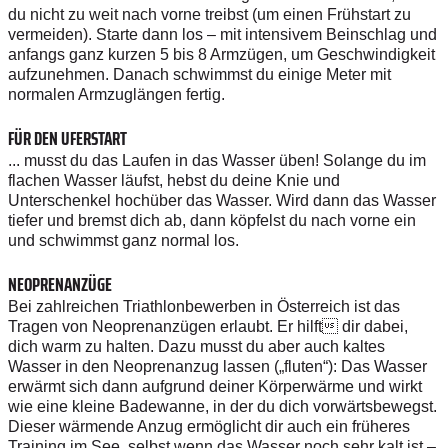
du nicht zu weit nach vorne treibst (um einen Frühstart zu
vermeiden). Starte dann los – mit intensivem Beinschlag und
anfangs ganz kurzen 5 bis 8 Armzügen, um Geschwindigkeit
aufzunehmen. Danach schwimmst du einige Meter mit
normalen Armzuglängen fertig.
FÜR DEN UFERSTART
... musst du das Laufen in das Wasser üben! Solange du im
flachen Wasser läufst, hebst du deine Knie und
Unterschenkel hochüber das Wasser. Wird dann das Wasser
tiefer und bremst dich ab, dann köpfelst du nach vorne ein
und schwimmst ganz normal los.
NEOPRENANZÜGE
Bei zahlreichen Triathlonbewerben in Österreich ist das
Tragen von Neoprenanzügen erlaubt. Er hilft dir dabei,
dich warm zu halten. Dazu musst du aber auch kaltes
Wasser in den Neoprenanzug lassen („fluten“): Das Wasser
erwärmt sich dann aufgrund deiner Körperwärme und wirkt
wie eine kleine Badewanne, in der du dich vorwärtsbewegst.
Dieser wärmende Anzug ermöglicht dir auch ein früheres
Training im See, selbst wenn das Wasser noch sehr kalt ist –