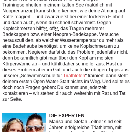
Trainingseinheiten in einem kalten See (natürlich mit
Neoprenanzug) kannst du erkennen, wie deine Atmung auf
Kälte reagiert – und zwar zuerst bei einer lockeren Einheit
und dann auch, wenn du schnell schwimmst. Gegen
Kopfschmerzen hilft oft das Tragen mehrerer
Badekappen bzw. einer Neopren-Badekappe. Versuche
herauszufi den, ab welcher Wassertemperatur du mehr als
eine Badehaube benötigst, um keine Kopfschmerzen zu
bekommen. Negieren darfst du das Problem jedenfalls nicht,
denn bekanntlich gibt man über den Kopf am meisten
Körperwärme ab – und kühlt daher schneller aus. Hast du
dieses Problem aber im Griff und auch die übrigen Tipps aus
unserer „Schwimmschule für
Triathleten
“ trainiert, dann steht
deinem ersten Open Water-Start nichts im Weg. Und sollte es
doch noch Fragen geben: Du kannst uns jederzeit
kontaktieren – wir stehen dir auch weiterhin mit Rat und Tat
zur Seite.
DIE EXPERTEN
Marisa und Stefan Leitner sind seit
Jahren erfolgreiche Triathleten, mit