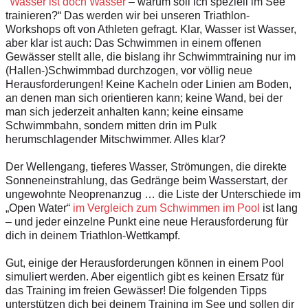
"
Wasser ist doch Wasser
– warum soll ich speziell im See
trainieren?“ Das werden wir bei unseren Triathlon-
Workshops oft von Athleten gefragt. Klar, Wasser ist Wasser,
aber klar ist auch: Das Schwimmen in einem offenen
Gewässer stellt alle, die bislang ihr Schwimmtraining nur im
(Hallen-)Schwimmbad durchzogen, vor völlig neue
Herausforderungen! Keine Kacheln oder Linien am Boden,
an denen man sich orientieren kann; keine Wand, bei der
man sich jederzeit anhalten kann; keine einsame
Schwimmbahn, sondern mitten drin im Pulk
herumschlagender Mitschwimmer. Alles klar?
Der Wellengang, tieferes Wasser, Strömungen, die direkte
Sonneneinstrahlung, das Gedränge beim Wasserstart, der
ungewohnte Neoprenanzug … die Liste der Unterschiede im
„Open Water“
im Vergleich zum Schwimmen im Pool
ist lang
– und jeder einzelne Punkt eine neue Herausforderung für
dich in deinem Triathlon-Wettkampf.
Gut, einige der Herausforderungen können in einem Pool
simuliert werden. Aber eigentlich gibt es keinen Ersatz für
das Training im freien Gewässer! Die folgenden Tipps
unterstützen dich bei deinem Training im See und sollen dir