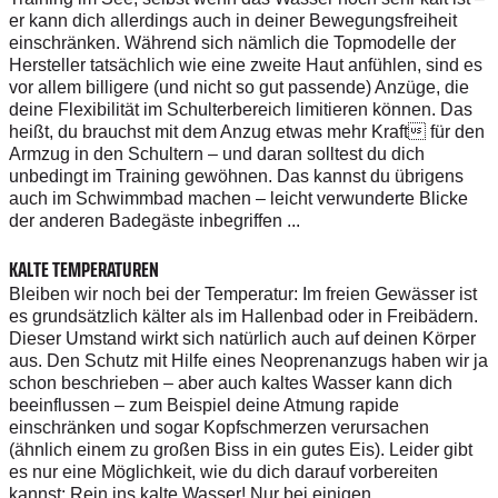
er kann dich allerdings auch in deiner Bewegungsfreiheit
einschränken. Während sich nämlich die Topmodelle der
Hersteller tatsächlich wie eine zweite Haut anfühlen, sind es
vor allem billigere (und nicht so gut passende) Anzüge, die
deine Flexibilität im Schulterbereich limitieren können. Das
heißt, du brauchst mit dem Anzug etwas mehr Kraft für den
Armzug in den Schultern – und daran solltest du dich
unbedingt im Training gewöhnen. Das kannst du übrigens
auch im Schwimmbad machen – leicht verwunderte Blicke
der anderen Badegäste inbegriffen ...
KALTE TEMPERATUREN
Bleiben wir noch bei der Temperatur: Im freien Gewässer ist
es grundsätzlich kälter als im Hallenbad oder in Freibädern.
Dieser Umstand wirkt sich natürlich auch auf deinen Körper
aus. Den Schutz mit Hilfe eines Neoprenanzugs haben wir ja
schon beschrieben – aber auch kaltes Wasser kann dich
beeinflussen – zum Beispiel deine Atmung rapide
einschränken und sogar Kopfschmerzen verursachen
(ähnlich einem zu großen Biss in ein gutes Eis). Leider gibt
es nur eine Möglichkeit, wie du dich darauf vorbereiten
kannst: Rein ins kalte Wasser! Nur bei einigen