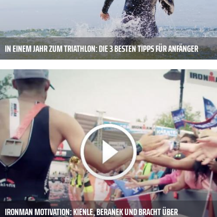
IN EINEM JAHR ZUM TRIATHLON: DIE 3 BESTEN TIPPS FÜR ANFÄNGER
IRONMAN MOTIVATION: KIENLE, BERANEK UND BRACHT ÜBER