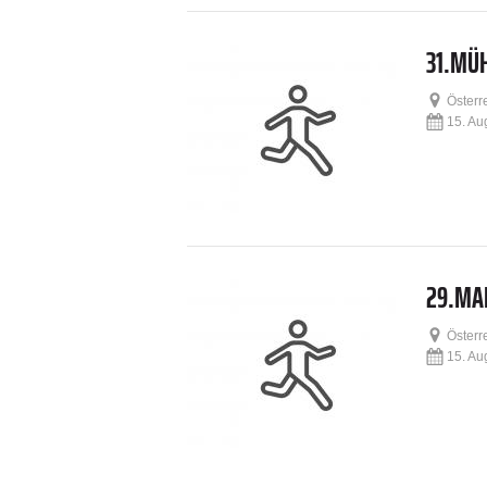
31.MÜ
Österr
15. Au
29.MA
Österr
15. Au