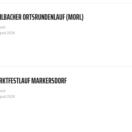
HLBACHER ORTSRUNDENLAUF (MORL)
eich
gust 2026
RKTFESTLAUF MARKERSDORF
eich
gust 2026