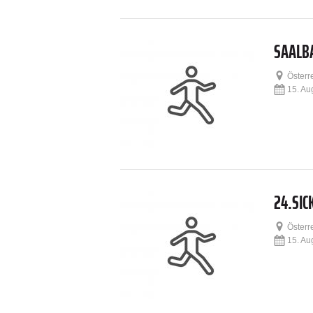
SAALBA
Österr
15. Au
24.SIC
Österr
15. Au