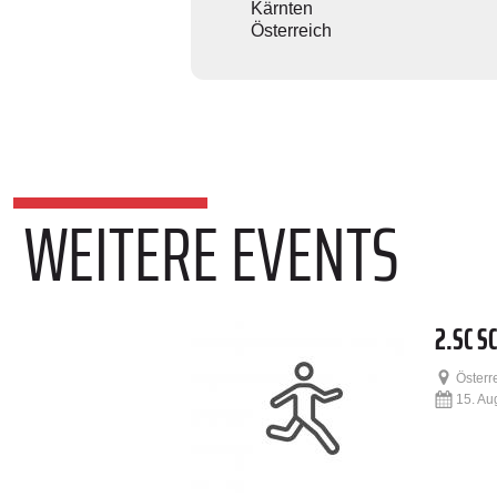
Kärnten
Österreich
WEITERE EVENTS
2.SC S
Österr
15. Au