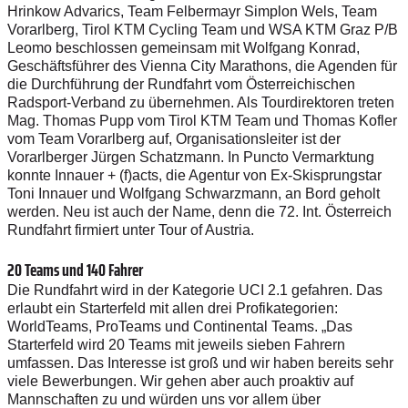
Hrinkow Advarics, Team Felbermayr Simplon Wels, Team
Vorarlberg, Tirol KTM Cycling Team und WSA KTM Graz P/B
Leomo beschlossen gemeinsam mit Wolfgang Konrad,
Geschäftsführer des Vienna City Marathons, die Agenden für
die Durchführung der Rundfahrt vom Österreichischen
Radsport-Verband zu übernehmen. Als Tourdirektoren treten
Mag. Thomas Pupp vom Tirol KTM Team und Thomas Kofler
vom Team Vorarlberg auf, Organisationsleiter ist der
Vorarlberger Jürgen Schatzmann. In Puncto Vermarktung
konnte Innauer + (f)acts, die Agentur von Ex-Skisprungstar
Toni Innauer und Wolfgang Schwarzmann, an Bord geholt
werden. Neu ist auch der Name, denn die 72. Int. Österreich
Rundfahrt firmiert unter Tour of Austria.
20 Teams und 140 Fahrer
Die Rundfahrt wird in der Kategorie UCI 2.1 gefahren. Das
erlaubt ein Starterfeld mit allen drei Profikategorien:
WorldTeams, ProTeams und Continental Teams. „Das
Starterfeld wird 20 Teams mit jeweils sieben Fahrern
umfassen. Das Interesse ist groß und wir haben bereits sehr
viele Bewerbungen. Wir gehen aber auch proaktiv auf
Mannschaften zu und würden uns vor allem über