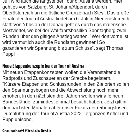
Juli wird auch die längste der Tour of Austria werden. Hier
geht es von Salzburg, St. Johann/Alpendorf, durch
Oberösterreich an die östliche Grenze nach Steyr. Das große
Finale der Tour of Austria findet am 6. Juli in Niederösterreich
statt: Von Ybbs an der Donau geht es durch das malerische
Mostviertel, wo bei der Wallfahrtsbasilika Sonntagberg zwei
Runden über den giftigen Anstieg warten. "Wer dort vorne ist
wird vermutlich auch die Rundfahrt gewinnen! So
garantieren wir Spannung bis zum Schluss", sagt Thomas
Pupp!
Neue Etappenkonzepte bei der Tour of Austria
Mit neuen Etappenkonzepten wollen die Veranstalter die
Radprofis und Zuschauer an der Strecke begeistern.
"Kürzere Etappen und Schlussrunden in den Zielorten sollen
den Spannungsbogen und die Abwechslung noch mehr
erhöhen. In den nächsten drei Jahren wollen wir alle neun
Bundesländer zumindest einmal besucht haben. Jetzt gilt in
den nächsten Monaten aber unser Fokus der reibungslosen
Durchführung der Tour of Austria 2023", ergänzen Kofler und
Pupp unisono.
Sprungbrett für viele Profis