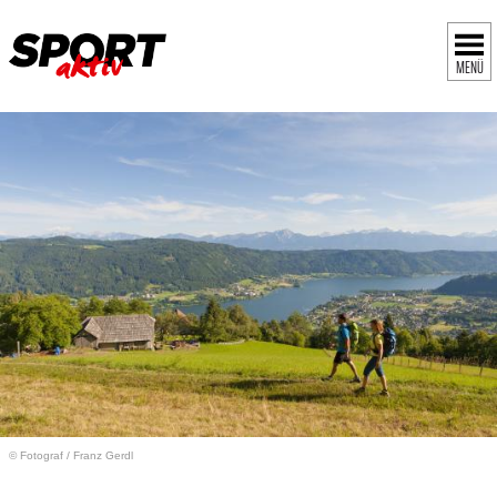
MENÜ
© Fotograf
/
Franz Gerdl