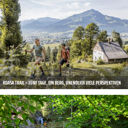
KOASA TRAIL – FÜNF TAGE, EIN BERG, UNENDLICH VIELE PERSPEKTIVEN