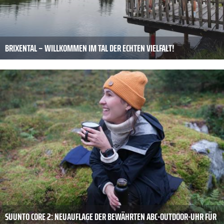
BRIXENTAL – WILLKOMMEN IM TAL DER ECHTEN VIELFALT!
SUUNTO CORE 2: NEUAUFLAGE DER BEWÄHRTEN ABC-OUTDOOR-UHR FÜR