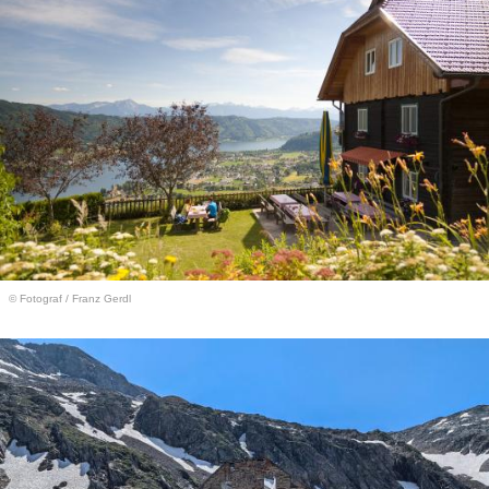
© Fotograf
/
Franz Gerdl