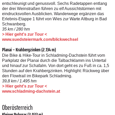
entschleunigt und genussvoll. Sechs Radetappen entlang
der drei Weinstraßen führen zu elf Aussichts­türmen mit
eindrucksvollen Ausblicken. Wanderwege ergänzen das
Erlebnis-Etappe 1 führt von Wies zur Warte Altburg in Bad
Schwanberg.
35 km / 280 hm
> Hier geht's zur Tour <
www.suedsteiermark.com/blickwechsel
Planai – Krahbergzinken (2.134 m)
Die Bike & Hike-Tour in Schladming-­Dachstein führt vom
Parkplatz der Planai durch die Talbachklamm ins Untertal
und hinauf zur Schafalm. Von dort geht es zu Fuß in ca. 1,5
Stunden auf den Krahbergzinken. Highlight: Rückweg über
den Flowtrail im Bikepark Schladming.
39,8 km / 1.495 hm
> Hier geht's zur Tour <
www.schladming-dachstein.at
Oberösterreich
Kleiner Pyhrgas (2.023 m)