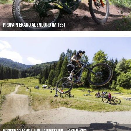
PROPAIN EKANO AL ENDURO IM TEST
GROSSE 10 JAHRE-JUBILÄUMSFEIER „LAKE.BIKE“