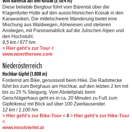
Vom Bärental auf den Kosiak (2.024 m)
Diese beliebte Bergtour führt vom Bärental über die
Klagenfurter Hütte auf den aussichtsreichen Kosiak in den
Karawanken. Die mittelschwere Wanderung bietet eine
Mischung aus Waldwegen, Almwiesen und steileren
Anstiegen, mit Panoramablick auf die Julischen Alpen und
den Hochstuhl.
9,5 km / 877 hm
> Hier geht's zur Tour <
www.woerthersee.com
Niederösterreich
Hochkar-Gipfel (1.808 m)
Fordernd am Bike, genussvoll beim Hike. Die Radstrecke
führt bis zum Berghaus am Hochkar, auf den letzten 2 km mit
bis zu 25 % Steigung. Vom Abstellplatz beim
Geischlägerhaus geht es in ca. 20 Minuten zu Fuß zum
Gipfelkreuz mit Blick auf über 100 Zweitausender.
12 km / 1.100 hm
> Hier geht's zur Bike-Tour <
//
> Hier geht's zur Hike-Tour
<
www.mostviertel.at