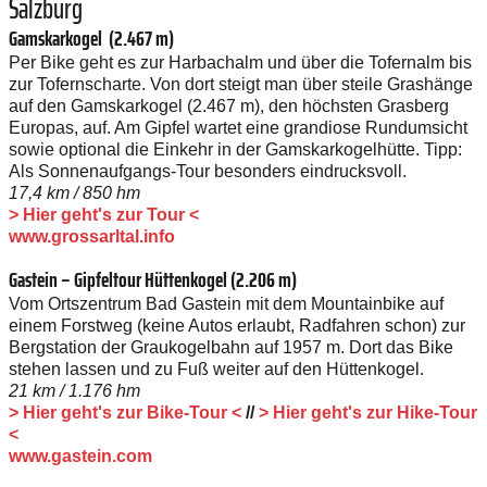
Salzburg
Gamskarkogel (2.467 m)
Per Bike geht es zur Harbachalm und über die Tofernalm bis
zur Tofernscharte. Von dort steigt man über steile Grashänge
auf den Gamskarkogel (2.467 m), den höchsten Grasberg
Europas, auf. Am Gipfel wartet eine grandiose Rundumsicht
sowie optional die Einkehr in der Gamskarkogelhütte. Tipp:
Als Sonnenaufgangs-Tour besonders eindrucksvoll.
17,4 km / 850 hm
> Hier geht's zur Tour <
www.grossarltal.info
Gastein – Gipfeltour Hütten­kogel (2.206 m)
Vom Ortszentrum Bad Gastein mit dem Mountainbike auf
einem Forstweg (keine Autos erlaubt, Radfahren schon) zur
Bergstation der Graukogelbahn auf 1957 m. Dort das Bike
stehen lassen und zu Fuß weiter auf den Hüttenkogel.
21 km / 1.176 hm
> Hier geht's zur Bike-Tour <
//
> Hier geht's zur Hike-Tour
<
www.gastein.com