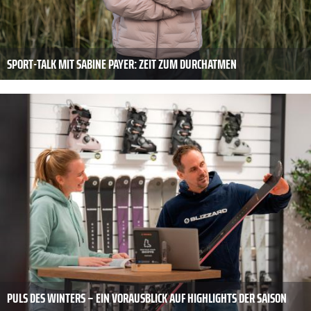
SPORT-TALK MIT SABINE PAYER: ZEIT ZUM DURCHATMEN
PULS DES WINTERS – EIN VORAUSBLICK AUF HIGHLIGHTS DER SAISON