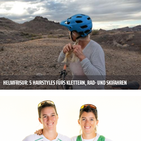
HELMFRISUR: 5 HAIRSTYLES FÜRS KLETTERN, RAD- UND SKIFAHREN