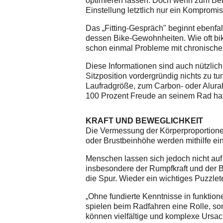
optimieren lassen. Doch wenn zum Beis
Einstellung letztlich nur ein Kompromis
Das „Fitting-Gespräch" beginnt ebenfa
dessen Bike-Gewohnheiten. Wie oft bike
schon einmal Probleme mit chronisch
Diese Informationen sind auch nützlic
Sitzposition vordergründig nichts zu 
Laufradgröße, zum Carbon- oder Alurah
100 Prozent Freude an seinem Rad hat
KRAFT UND BEWEGLICHKEIT
Die Vermessung der Körperproportionen
oder Brustbeinhöhe werden mithilfe ein
Menschen lassen sich jedoch nicht auf
insbesondere der Rumpfkraft und der 
die Spur. Wieder ein wichtiges Puzzlet
„Ohne fundierte Kenntnisse in funktion
spielen beim Radfahren eine Rolle, 
können vielfältige und komplexe Ursac