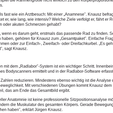
piel die Rahmengröße nicht wirklich zu den Körperproportionen
s.
lls fast wie ein Arztbesuch: Mit einer „Anamnese". Knausz bef
t er, wie lang, wie intensiv? Welche Ziele verfolgt er, fährt e
en oder akuten Schmerzen gehabt?
h, wenn es darum geht, erstmals das passende Rad zu finden. S
tun haben, gehören für Knausz zum „Gesamtpaket". Einfache Fra
men oder zur Einfach-, Zweifach- oder Dreifachkurbel. „Es geh
", sagt Knausz.
 mit dem „Radlabor"-System ist ein wichtiger Schritt. Innenbe
es Bodyscanners ermittelt und in der Radlabor-Software erfasst
 Zahlen reduzieren. Mindestens ebenso wichtig ist die Analyse
Beweglichkeit. Mit verschiedenen Übungen kommt Knausz dem 
eil, das am Ende das Gesamtbild ergibt.
eller Anatomnie ist keine professionelle Sitzpositionsanalyse m
sondern die Muskulatur des gesamten Körpers. Gerade Bewegu
hen haben", erklärt Jürgen Knausz.