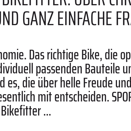
ND GANZ EINFACHE F
mie. Das richtige Bike, die o
ndividuell passenden Bauteile 
nd es, die über helle Freude u
sentlich mit ­entscheiden. SPO
ikefitter ...