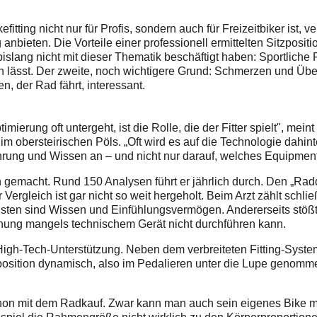
itting nicht nur für Profis, sondern auch für Freizeitbiker ist, v
 anbieten. Die Vorteile einer professionell ermittelten Sitzpos
 bislang nicht mit dieser Thematik beschäftigt haben: Sportliche F
 lässt. Der zweite, noch wichtigere Grund: Schmerzen und Über
en, der Rad fährt, interessant.
ierung oft untergeht, ist die Rolle, die der Fitter spielt", me
m obersteirischen Pöls. „Oft wird es auf die Technologie dahint
ahrung und Wissen an – und nicht nur darauf, welches Equipment
n gemacht. Rund 150 Analysen führt er jährlich durch. Den „Ra
 Vergleich ist gar nicht so weit hergeholt. Beim Arzt zählt schli
igsten sind Wissen und Einfühlungsvermögen. Andererseits stö
hung mangels technischem Gerät nicht durchführen kann.
High-Tech-Unterstützung. Neben dem verbreiteten Fitting-Syste
position dynamisch, also im Pedalieren unter die Lupe genom
chon mit dem Radkauf. Zwar kann man auch sein eigenes Bike mi