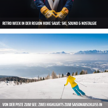
RETRO WEEK IN DER REGION HOHE SALVE: SKI, SOUND & NOSTALGIE
VON DER PISTE ZUM SEE: ZWEI HIGHLIGHTS ZUM SAISONABSCHLUSS IN