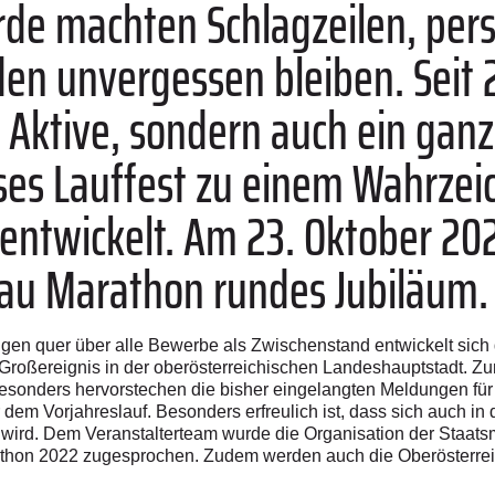
rde machten Schlagzeilen, pers
en unvergessen bleiben. Seit
 Aktive, sondern auch ein ganze
ieses Lauffest zu einem Wahrzei
ntwickelt. Am 23. Oktober 202
u Marathon rundes Jubiläum. F
gen quer über alle Bewerbe als Zwischenstand entwickelt sich
Großereignis in der oberösterreichischen Landeshauptstadt. Z
esonders hervorstechen die bisher eingelangten Meldungen fü
em Vorjahreslauf. Besonders erfreulich ist, dass sich auch in 
 wird. Dem Veranstalterteam wurde die Organisation der Staats
athon 2022 zugesprochen. Zudem werden auch die Oberösterrei