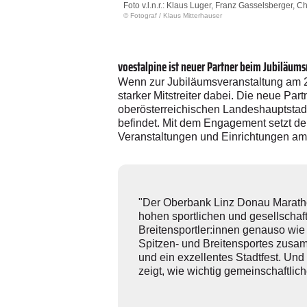
Foto v.l.n.r.: Klaus Luger, Franz Gasselsberger, 
© Fotograf
/
Klaus Mitterhauser
voestalpine ist neuer Partner beim Jubiläu
Wenn zur Jubiläumsveranstaltung am 23
starker Mitstreiter dabei. Die neue Pa
oberösterreichischen Landeshauptstadt
befindet. Mit dem Engagement setzt de
Veranstaltungen und Einrichtungen am S
"Der Oberbank Linz Donau Marathon
hohen sportlichen und gesellschaft
Breitensportler:innen genauso wie 
Spitzen- und Breitensportes zusamm
und ein exzellentes Stadtfest. Un
zeigt, wie wichtig gemeinschaftlic