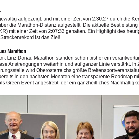
r
waltig aufgezeigt, und mit einer Zeit von 2:30:27 durch die Ke
ber die Marathon-Distanz aufgestellt. Die aktuelle Bestleistun
R) mit einer Zeit von 2:07:33 gehalten. Ein Highlight des heur
Streckenrekord ist das Ziel!
inz Marathon
k Linz Donau Marathon standen schon bisher ein verantwortu
e Anstrengungen weiterhin und auf ganzer Linie verstärkt. In
rungsstelle wird Oberösterreichs größte Breitensportveranstaltu
ll bereits in den nächsten Monaten eine transparente Roadmap m
ung als Green Event angestrebt, der ein ganzheitliches Nachhaltig