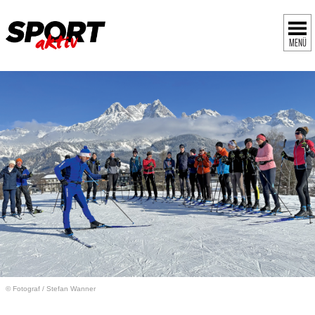
MENÜ
© Fotograf
/
Stefan Wanner