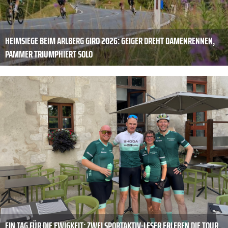
HEIMSIEGE BEIM ARLBERG GIRO 2026: GEIGER DREHT DAMENRENNEN,
PAMMER TRIUMPHIERT SOLO
EIN TAG FÜR DIE EWIGKEIT: ZWEI SPORTAKTIV-LESER ERLEBEN DIE TOUR