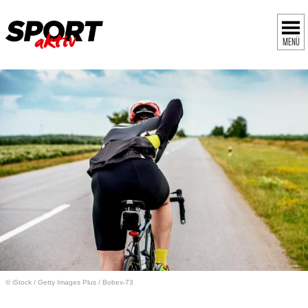
MENÜ
© iStock
/
Getty Images Plus / Bobex-73