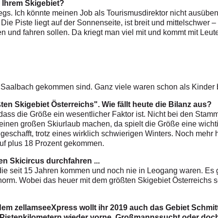
in Ihrem Skigebiet?
rwegs. Ich könnte meinen Job als Tourismusdirektor nicht ausüb
Die Piste liegt auf der Sonnenseite, ist breit und mittelschwer –
n und fahren sollen. Da kriegt man viel mit und kommt mit Leut
f Saalbach gekommen sind. Ganz viele waren schon als Kinder b
en Skigebiet Österreichs". Wie fällt heute die Bilanz aus?
, dass die Größe ein wesentlicher Faktor ist. Nicht bei den Sta
 einen großen Skiurlaub machen, da spielt die Größe eine wicht
geschafft, trotz eines wirklich schwierigen Winters. Noch mehr
auf plus 18 Prozent gekommen.
 Skicircus durchfahren ...
die seit 15 Jahren kommen und noch nie in Leogang waren. Es 
h enorm. Wobei das heuer mit dem größten Skigebiet Österreichs s
t dem zellamseeXpress wollt ihr 2019 auch das Gebiet Schmi
stenkilometern wieder vorne. Großmannssucht oder doch