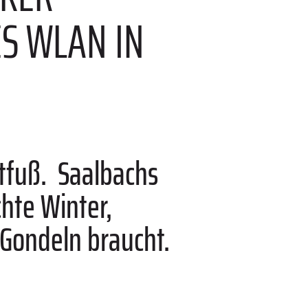
 WLAN IN D
fuß. ­ Saalbachs
hte Winter,
Gondeln braucht.