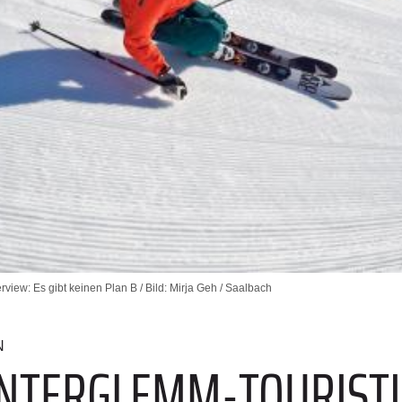
rview: Es gibt keinen Plan B / Bild: Mirja Geh / Saalbach
N
NTERGLEMM-TOURIST