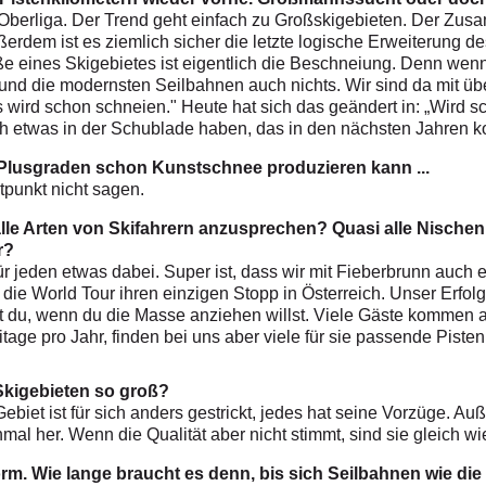
r Oberliga. Der Trend geht einfach zu Großskigebieten. Der Zus
Außerdem ist es ziemlich sicher die letzte logische Erweiterung 
e eines Skigebietes ist eigentlich die Beschneiung. Denn wenn 
r und die modernsten Seilbahnen auch nichts. Wir sind da mit 
Es wird schon schneien." Heute hat sich das geändert in: „Wird 
ch etwas in der Schublade haben, das in den nächsten Jahren 
Plusgraden schon Kunstschnee produzieren kann ...
tpunkt nicht sagen.
lle Arten von Skifahrern anzusprechen? Quasi alle Nischen 
r?
für jeden etwas dabei. Super ist, dass wir mit Fieberbrunn auch 
die World Tour ihren einzigen Stopp in Österreich. Unser Erfolg
st du, wenn du die Masse anziehen willst. Viele Gäste kommen
tage pro Jahr, finden bei uns aber viele für sie passende Pisten
Skigebieten so groß?
biet ist für sich anders gestrickt, jedes hat seine Vorzüge. Au
inmal her. Wenn die Qualität aber nicht stimmt, sind sie gleich w
orm. Wie lange braucht es denn, bis sich Seilbahnen wie die