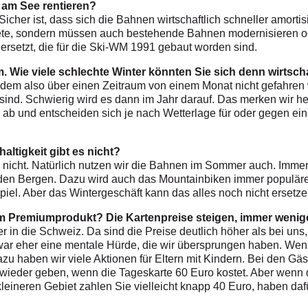
 am See rentieren?
Sicher ist, dass sich die Bahnen wirtschaftlich schneller amorti
biete, sondern müssen auch bestehende Bahnen modernisieren od
 ersetzt, die für die Ski-WM 1991 gebaut worden sind.
 Wie viele schlechte Winter könnten Sie sich denn wirtscha
 in dem also über einen Zeitraum von einem Monat nicht gefahre
sind. Schwierig wird es dann im Jahr darauf. Das merken wir he
ab und entscheiden sich je nach Wetterlage für oder gegen eine
ltigkeit gibt es nicht?
 es nicht. Natürlich nutzen wir die Bahnen im Sommer auch. Im
n den Bergen. Dazu wird auch das Mountainbiken immer populäre
piel. Aber das Wintergeschäft kann das alles noch nicht ersetze
m Premiumprodukt? Die Kartenpreise steigen, immer weniger
in die Schweiz. Da sind die Preise deutlich höher als bei uns, 
war eher eine mentale Hürde, die wir übersprungen haben. We
dazu haben wir viele Aktionen für Eltern mit Kindern. Bei den Gä
r wieder geben, wenn die Tageskarte 60 Euro kostet. Aber wenn 
leineren Gebiet zahlen Sie vielleicht knapp 40 Euro, haben daf