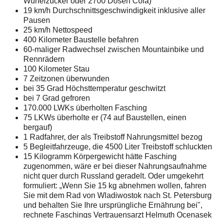
Würfelzucker oder 2700 Dosen Cola)
19 km/h Durchschnittsgeschwindigkeit inklusive aller
Pausen
25 km/h Nettospeed
400 Kilometer Baustelle befahren
60-maliger Radwechsel zwischen Mountainbike und
Rennrädern
100 Kilometer Stau
7 Zeitzonen überwunden
bei 35 Grad Höchsttemperatur geschwitzt
bei 7 Grad gefroren
170.000 LWKs überholten Fasching
75 LKWs überholte er (74 auf Baustellen, einen
bergauf)
1 Radfahrer, der als Treibstoff Nahrungsmittel bezog
5 Begleitfahrzeuge, die 4500 Liter Treibstoff schluckten
15 Kilogramm Körpergewicht hätte Fasching
zugenommen, wäre er bei dieser Nahrungsaufnahme
nicht quer durch Russland geradelt. Oder umgekehrt
formuliert: „Wenn Sie 15 kg abnehmen wollen, fahren
Sie mit dem Rad von Wladiwostok nach St. Petersburg
und behalten Sie Ihre ursprüngliche Ernährung bei",
rechnete Faschings Vertrauensarzt Helmuth Ocenasek