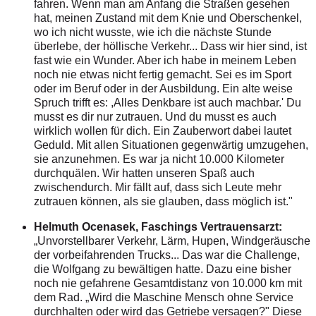
fahren. Wenn man am Anfang die Straßen gesehen
hat, meinen Zustand mit dem Knie und Oberschenkel,
wo ich nicht wusste, wie ich die nächste Stunde
überlebe, der höllische Verkehr... Dass wir hier sind, ist
fast wie ein Wunder. Aber ich habe in meinem Leben
noch nie etwas nicht fertig gemacht. Sei es im Sport
oder im Beruf oder in der Ausbildung. Ein alte weise
Spruch trifft es: ,Alles Denkbare ist auch machbar.' Du
musst es dir nur zutrauen. Und du musst es auch
wirklich wollen für dich. Ein Zauberwort dabei lautet
Geduld. Mit allen Situationen gegenwärtig umzugehen,
sie anzunehmen. Es war ja nicht 10.000 Kilometer
durchquälen. Wir hatten unseren Spaß auch
zwischendurch. Mir fällt auf, dass sich Leute mehr
zutrauen können, als sie glauben, dass möglich ist."
Helmuth Ocenasek, Faschings Vertrauensarzt:
„Unvorstellbarer Verkehr, Lärm, Hupen, Windgeräusche
der vorbeifahrenden Trucks... Das war die Challenge,
die Wolfgang zu bewältigen hatte. Dazu eine bisher
noch nie gefahrene Gesamtdistanz von 10.000 km mit
dem Rad. „Wird die Maschine Mensch ohne Service
durchhalten oder wird das Getriebe versagen?" Diese