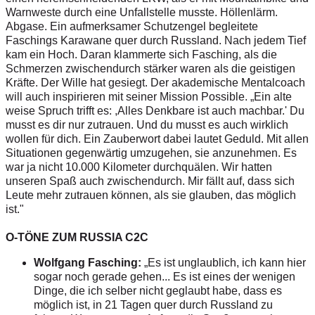
Warnweste durch eine Unfallstelle musste. Höllenlärm.
Abgase. Ein aufmerksamer Schutzengel begleitete
Faschings Karawane quer durch Russland. Nach jedem Tief
kam ein Hoch. Daran klammerte sich Fasching, als die
Schmerzen zwischendurch stärker waren als die geistigen
Kräfte. Der Wille hat gesiegt. Der akademische Mentalcoach
will auch inspirieren mit seiner Mission Possible. „Ein alte
weise Spruch trifft es: ,Alles Denkbare ist auch machbar.' Du
musst es dir nur zutrauen. Und du musst es auch wirklich
wollen für dich. Ein Zauberwort dabei lautet Geduld. Mit allen
Situationen gegenwärtig umzugehen, sie anzunehmen. Es
war ja nicht 10.000 Kilometer durchquälen. Wir hatten
unseren Spaß auch zwischendurch. Mir fällt auf, dass sich
Leute mehr zutrauen können, als sie glauben, das möglich
ist."
O-TÖNE ZUM RUSSIA C2C
Wolfgang Fasching:
„Es ist unglaublich, ich kann hier
sogar noch gerade gehen... Es ist eines der wenigen
Dinge, die ich selber nicht geglaubt habe, dass es
möglich ist, in 21 Tagen quer durch Russland zu