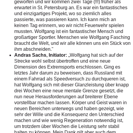
geworfen und wir kommen zwei Tage (!!!) früher als
erwartet in St. Petersburg an. Es war ein fantastisches
und einzigartiges Projekt, wo so ziemlich alles
passierte, was passieren kann. Ich kann mich an
keinen Tag erinnern, wo wir nicht Feuerwehr spielen
mussten. Wolfgang ist ein fantastischer Mensch und
großartiger Sportler. Menschen wie Wolfgang Fasching
braucht die Welt, und wir alle können uns ein Stück von
ihm abschneiden."
Andras Sachs, Initiator:
„Wolfgang hat sich auf der
Strecke wohl selbst übertroffen und eine neue
Dimension des Extremsports erschlossen. Ging es
letztes Jahr darum zu beweisen, dass Russland mit
einem Fahrrad als Speedversuch zu durchqueren ist,
hat Wolfgang sich mit dieser Glanzleistung über knapp
drei Wochen eine neue mentale Grenze gesetzt, die
nun neue Herausforderungen auf breiterer Ebene
vorstellbar machen lassen. Körper und Geist waren in
neuen Bereichen unterwegs und haben gezeigt, wie
sehr der Wille und die Konsequenz den Unterschied
machen und wie wenig Regeneration notwendig ist,
um trotzdem über Wochen die Leistung sehr stabil
halten zu können. Mein Dank gilt aber auch dem