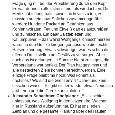
Frage ging mir bei der Projektierung durch den Kopf.
Es war dennoch alles stressfreier als wir dachten. Die
Medizinabteilung hatte soweit nicht viel zu tun, es
mussten nur ein paar Säftchen zusammengerührt
werden: Hunderte Packerl an Getränken aus
Kohlenhydraten, Fett und Eiweiß gab es aufzureißen
und zu mischen. Ein paar Salztabletten und
Kaliumpulverl – das war's! Wolfgangs Knieschmerzen
waren in den Griff zu kriegen genauso wie die leichte
Halsentzündung. Etwas schwieriger war es schon die
offenen Druckstellen am Gesäß zu versorgen. Aber
auch das ist gelungen. In Summe bleibt zu sagen, die
Vorbereitung war perfekt. Der Plan hat gestimmt und
alle gesteckten Ziele konnten erreicht werden. Eine
einzige Frage bleibt mir noch: Was kommt als
nächstes? Wo sind die Grenzen? 47 Jahre und kein
bisschen weise... Es gibt sicher wieder etwas Neues zu
probieren und die Grenze auszuloten..."
Alexander Schachner, Chefplaner:
„Es ist schier
unfassbar, was Wolfgang in den letzten drei Wochen
hier in Russland aufgeführt hat. Er hat uns jeden
Zeitplan und die gesamte Planung über den Haufen