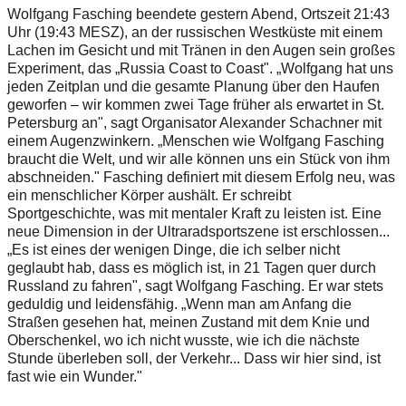
Wolfgang Fasching beendete gestern Abend, Ortszeit 21:43
Uhr (19:43 MESZ), an der russischen Westküste mit einem
Lachen im Gesicht und mit Tränen in den Augen sein großes
Experiment, das „Russia Coast to Coast". „Wolfgang hat uns
jeden Zeitplan und die gesamte Planung über den Haufen
geworfen – wir kommen zwei Tage früher als erwartet in St.
Petersburg an", sagt Organisator Alexander Schachner mit
einem Augenzwinkern. „Menschen wie Wolfgang Fasching
braucht die Welt, und wir alle können uns ein Stück von ihm
abschneiden." Fasching definiert mit diesem Erfolg neu, was
ein menschlicher Körper aushält. Er schreibt
Sportgeschichte, was mit mentaler Kraft zu leisten ist. Eine
neue Dimension in der Ultraradsportszene ist erschlossen...
„Es ist eines der wenigen Dinge, die ich selber nicht
geglaubt hab, dass es möglich ist, in 21 Tagen quer durch
Russland zu fahren", sagt Wolfgang Fasching. Er war stets
geduldig und leidensfähig. „Wenn man am Anfang die
Straßen gesehen hat, meinen Zustand mit dem Knie und
Oberschenkel, wo ich nicht wusste, wie ich die nächste
Stunde überleben soll, der Verkehr... Dass wir hier sind, ist
fast wie ein Wunder."