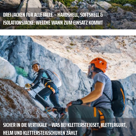
DREI JACKEN FÜR ALLE FÄLLE – HARDSHELL, SOFTSHELL &
ISOLATIONSJACKE: WELCHE WANN ZUM EINSATZ KOMMT
SICHER IN DIE VERTIKALE – WAS BEI KLETTERSTEIGSET, KLETTERGURT,
HELM UND KLETTERSTEIGSCHUHEN ZÄHLT