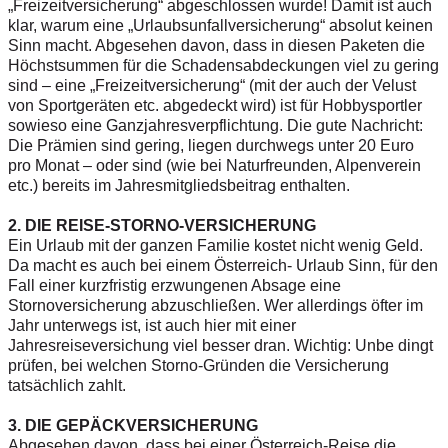
„Freizeitversicherung“ abgeschlossen wurde! Damit ist auch
klar, warum eine „Urlaubsunfallversicherung“ absolut keinen
Sinn macht. Abgesehen davon, dass in diesen Paketen die
Höchstsummen für die Schadensabdeckungen viel zu gering
sind – eine „Freizeitversicherung“ (mit der auch der Velust
von Sportgeräten etc. abgedeckt wird) ist für Hobbysportler
sowieso eine Ganzjahresverpflichtung. Die gute Nachricht:
Die Prämien sind gering, liegen durchwegs unter 20 Euro
pro Monat – oder sind (wie bei Naturfreunden, Alpenverein
etc.) bereits im Jahresmitgliedsbeitrag enthalten.
2. DIE REISE-STORNO-VERSICHERUNG
Ein Urlaub mit der ganzen Familie kostet nicht wenig Geld.
Da macht es auch bei einem Österreich- Urlaub Sinn, für den
Fall einer kurzfristig erzwungenen Absage eine
Stornoversicherung abzuschließen. Wer allerdings öfter im
Jahr unterwegs ist, ist auch hier mit einer
Jahresreiseversichung viel besser dran. Wichtig: Unbe dingt
prüfen, bei welchen Storno-Gründen die Versicherung
tatsächlich zahlt.
3. DIE GEPÄCKVERSICHERUNG
Abgesehen davon, dass bei einer Österreich-Reise die