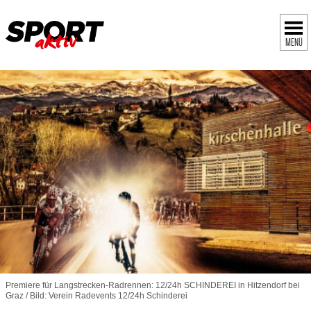
MENÜ
Premiere für Langstrecken-Radrennen: 12/24h SCHINDEREI in Hitzendorf bei
Graz / Bild: Verein Radevents 12/24h Schinderei