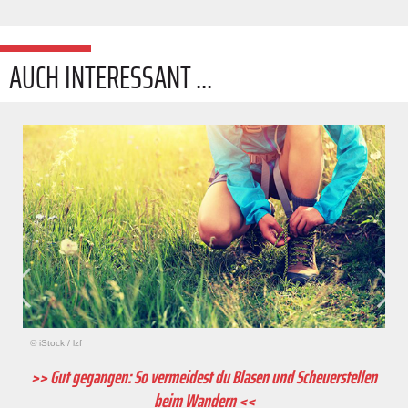
AUCH INTERESSANT ...
© iStock
/
lzf
>> Gut gegangen: So vermeidest du Blasen und Scheuerstellen
beim Wandern <<