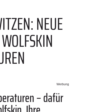
ITZEN: NEUE
K WOLFSKIN
UREN
Werbung
peraturen – dafür
lfskin. Ihre