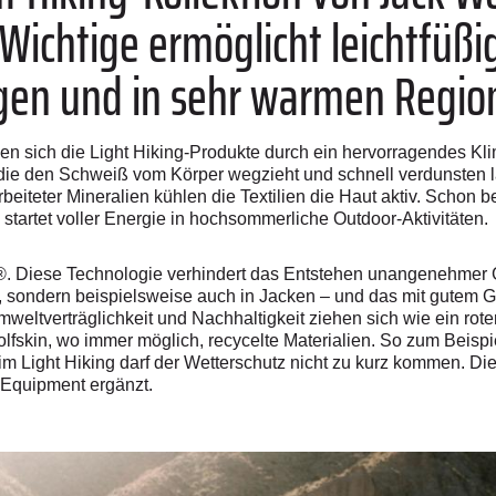
Wichtige ermöglicht leichtfüß
gen und in sehr warmen Regio
n sich die Light Hiking-Produkte durch ein hervorragendes Kl
ie den Schweiß vom Körper wegzieht und schnell verdunsten lä
rbeiteter Mineralien kühlen die Textilien die Haut aktiv. Schon
 startet voller Energie in hochsommerliche Outdoor-Aktivitäten.
®. Diese Technologie verhindert das Entstehen unangenehmer G
in, sondern beispielsweise auch in Jacken – und das mit gutem
Umweltverträglichkeit und Nachhaltigkeit ziehen sich wie ein rot
lfskin, wo immer möglich, recycelte Materialien. So zum Beis
im Light Hiking darf der Wetterschutz nicht zu kurz kommen. Die
Equipment ergänzt.