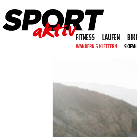
FITNESS
LAUFEN
BIK
WANDERN & KLETTERN
SKIFA