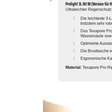
Prelight 3L Jkt M (Version für 
Ultraleichter Regenschutz
Die leichteste 3
trotzdem sehr robu
 großporige und nachhaltige
Das Texapore Pro-
Wassersäule sowie
 am Hals an.
Optimierte Aussta
Die Brusttasche e
Ergonomische Kap
esh.
Material:
Texapore Pro Rip
reitung für Trinksystem,
9,95 €