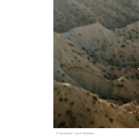
© Hersteller
/
Jack Wolfskin