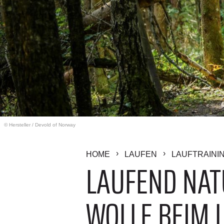
© Hersteller
/
Devold of Norway
HOME
LAUFEN
LAUFTRAINI
LAUFEND NAT
WOLLE BEIM 