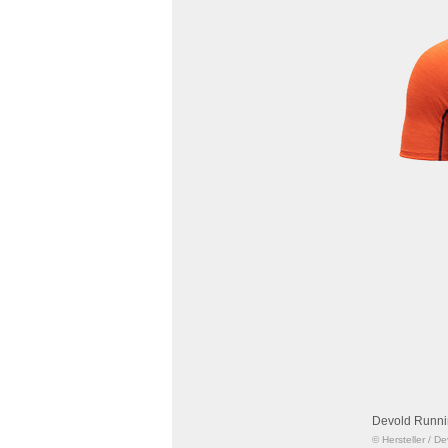
Devold Runni
© Hersteller
/
De