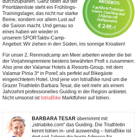
durchzuplanen. Ganz oben auf der
Prioritätenliste steht ein Frühlings-
Trainingslager, das nicht nur starke
Beine, sondern vor allem Lust auf
die Saison macht. Und genau so
eines haben wir wieder in
unserem SPORTaktiv-Camp-
Angebot: Wir ziehen in den Süden, ins sonnige Kroatien!
Für unser 2. Rennradcamp am Meer arbeiten wieder die bei
der Vorjahrespremiere bestens bewährten Profi s zusammen:
Also jene der Valamar Hotels & Resorts-Group, mit dem
Valamar Pinia 3* in Poreč als perfekt auf Bikegäste
eingerichtetem Hotel. Und jene von IstriaBike rund um die
Grazer Triathletin Barbara Tesar, die seit mehr als einem
Jahrzehnt professionelles Guiding in der Region anbietet.
Nicht umsonst ist
IstriaBike
Marktführer auf Istrien.
BARBARA TESAR
übernimmt mit
„istriabike.com“ das Guiding. Die Triathletin
kennt Istrien in- und auswendig – IstriaBike ist
dort seit Jahren die beste Adresse für