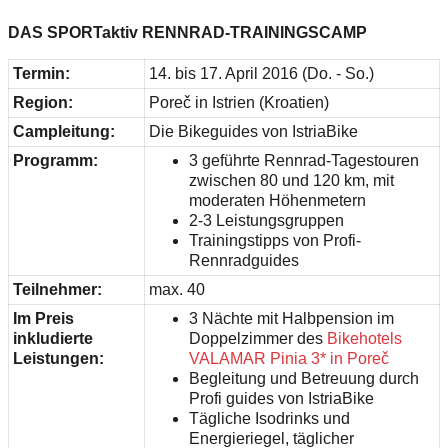
DAS SPORTaktiv RENNRAD-TRAININGSCAMP
Termin:
14. bis 17. April 2016 (Do. - So.)
Region:
Pore
č
in Istrien (Kroatien)
Campleitung:
Die Bikeguides von IstriaBike
Programm:
3 geführte Rennrad-Tagestouren
zwischen
80 und 120 km, mit
moderaten Höhenmetern
2-3 Leistungsgruppen
Trainingstipps von Profi-
Rennradguides
Teilnehmer:
max. 40
Im Preis
3 Nächte mit Halbpension im
inkludierte
Doppelzimmer des
Bikehotels
Leistungen:
VALAMAR Pinia 3* in Poreč
Begleitung und Betreuung durch
Profi guides von IstriaBike
Tägliche Isodrinks und
Energieriegel, täglicher