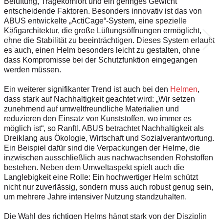
Belüftung, Tragekomfort und ein geringes Gewicht
entscheidende Faktoren. Besonders innovativ ist das von
ABUS entwickelte „ActiCage“-System, eine spezielle
Käfigarchitektur, die große Lüftungsöffnungen ermöglicht,
ohne die Stabilität zu beeinträchtigen. Dieses System erlaubt
es auch, einen Helm besonders leicht zu gestalten, ohne
dass Kompromisse bei der Schutzfunktion eingegangen
werden müssen.
Ein weiterer signifikanter Trend ist auch bei den
Helmen
,
dass stark auf Nachhaltigkeit geachtet wird: „Wir setzen
zunehmend auf umweltfreundliche Materialien und
reduzieren den Einsatz von Kunststoffen, wo immer es
möglich ist“, so Ranftl. ABUS betrachtet Nachhaltigkeit als
Dreiklang aus Ökologie, Wirtschaft und Sozialverantwortung.
Ein Beispiel dafür sind die Verpackungen der Helme, die
inzwischen ausschließlich aus nachwachsenden Rohstoffen
bestehen. Neben dem Umweltaspekt spielt auch die
Langlebigkeit eine Rolle: Ein hochwertiger Helm schützt
nicht nur zuverlässig, sondern muss auch robust genug sein,
um mehrere Jahre intensiver Nutzung standzuhalten.
Die Wahl des richtigen Helms hängt stark von der Disziplin