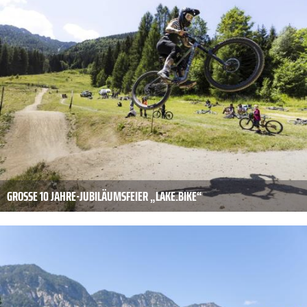
GROSSE 10 JAHRE-JUBILÄUMSFEIER „LAKE.BIKE“