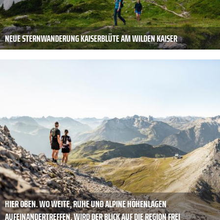
NEUE STERNWANDERUNG KAISERBLÜTE AM WILDEN KAISER
HIER OBEN. WO WEITE, RUHE UND ALPINE HÖHENLAGEN
AUFEINANDERTREFFEN, WIRD DER BLICK AUF DIE REGION FREI