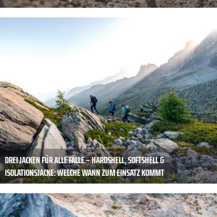
DREI JACKEN FÜR ALLE FÄLLE – HARDSHELL, SOFTSHELL &
ISOLATIONSJACKE: WELCHE WANN ZUM EINSATZ KOMMT