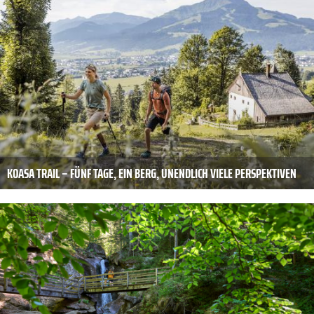
KOASA TRAIL – FÜNF TAGE, EIN BERG, UNENDLICH VIELE PERSPEKTIVEN