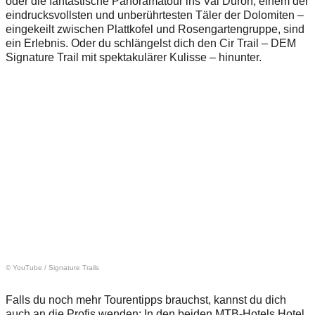
oder die fantastische Panoramatour ins Val Duron, einem der
eindrucksvollsten und unberührtesten Täler der Dolomiten –
eingekeilt zwischen Plattkofel und Rosengartengruppe, sind
ein Erlebnis. Oder du schlängelst dich den Cir Trail – DEM
Signature Trail mit spektakulärer Kulisse – hinunter.
© YouTube
/
Signature Trails
Falls du noch mehr Tourentipps brauchst, kannst du dich
auch an die Profis wenden: In den beiden MTB-Hotels Hotel