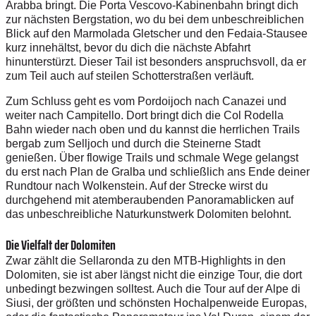
Arabba bringt. Die Porta Vescovo-Kabinenbahn bringt dich
zur nächsten Bergstation, wo du bei dem unbeschreiblichen
Blick auf den Marmolada Gletscher und den Fedaia-Stausee
kurz innehältst, bevor du dich die nächste Abfahrt
hinunterstürzt. Dieser Tail ist besonders anspruchsvoll, da er
zum Teil auch auf steilen Schotterstraßen verläuft.
Zum Schluss geht es vom Pordoijoch nach Canazei und
weiter nach Campitello. Dort bringt dich die Col Rodella
Bahn wieder nach oben und du kannst die herrlichen Trails
bergab zum Selljoch und durch die Steinerne Stadt
genießen. Über flowige Trails und schmale Wege gelangst
du erst nach Plan de Gralba und schließlich ans Ende deiner
Rundtour nach Wolkenstein. Auf der Strecke wirst du
durchgehend mit atemberaubenden Panoramablicken auf
das unbeschreibliche Naturkunstwerk Dolomiten belohnt.
Die Vielfalt der Dolomiten
Zwar zählt die Sellaronda zu den MTB-Highlights in den
Dolomiten, sie ist aber längst nicht die einzige Tour, die dort
unbedingt bezwingen solltest. Auch die Tour auf der Alpe di
Siusi, der größten und schönsten Hochalpenweide Europas,