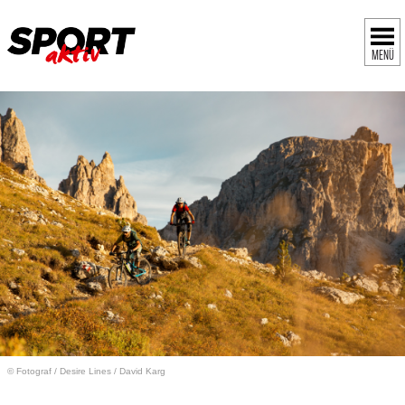
MENÜ
© Fotograf
/
Desire Lines / David Karg