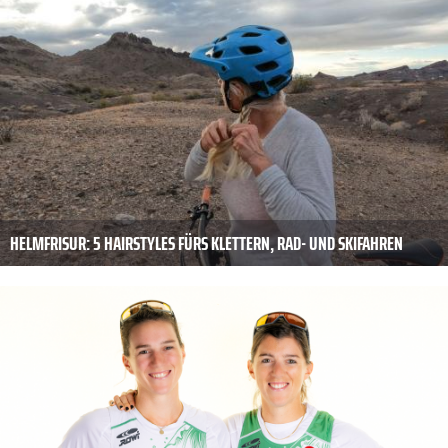
HELMFRISUR: 5 HAIRSTYLES FÜRS KLETTERN, RAD- UND SKIFAHREN