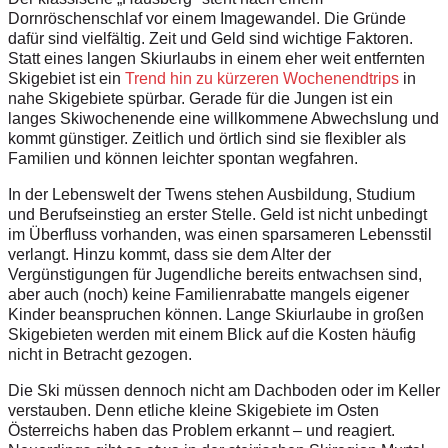
Dornröschenschlaf vor einem Imagewandel. Die Gründe
dafür sind vielfältig. Zeit und Geld sind wichtige Faktoren.
Statt eines langen Skiurlaubs in einem eher weit entfernten
Skigebiet ist ein
Trend hin zu kürzeren Wochenendtrips
in
nahe Skigebiete spürbar. Gerade für die Jungen ist ein
langes Skiwochenende eine willkommene Abwechslung und
kommt günstiger. Zeitlich und örtlich sind sie flexibler als
Familien und können leichter spontan wegfahren.
In der Lebenswelt der Twens stehen Ausbildung, Studium
und Berufseinstieg an erster Stelle. Geld ist nicht unbedingt
im Überfluss vorhanden, was einen sparsameren Lebensstil
verlangt. Hinzu kommt, dass sie dem Alter der
Vergünstigungen für Jugendliche bereits entwachsen sind,
aber auch (noch) keine Familienrabatte mangels eigener
Kinder beanspruchen können. Lange Skiurlaube in großen
Skigebieten werden mit einem Blick auf die Kosten häufig
nicht in Betracht gezogen.
Die Ski müssen dennoch nicht am Dachboden oder im Keller
verstauben. Denn etliche kleine Skigebiete im Osten
Österreichs haben das Problem erkannt – und reagiert.