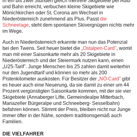
in ein bis zwei Stunden gleich mehrere Skigebiete per Auto
und Bahn erreicht, verbuchen kleine Skigebiete wie
Mönichkirchen oder St. Corona am Wechsel in
Niederösterreich zunehmend als Plus. Passt
die
Schneelage
, steht dem spontanen Skivergnügen nichts mehr
im Wege.
Auch in Niederösterreich erkannte man nun das Potenzial
bei den Twens. Seit heuer bietet die
„Ostalpen-Card"
, womit
man mit einer Saisonkarte mehr als 20 Skigebiete in
Niederösterreich und der Steiermark nutzen kann, einen
„U25-Tarif". Junge Menschen bis 25 zahlen damit weiterhin
nur den Jugendtarif und können so mehr als 200
Pistenkilometer auskosten. Für Besitzer der
„NÖ-Card"
gibt
es heuer auch eine Neuerung, da sie damit zu einer um 44
Prozent vergünstigten Saisonkarte kommen, mit der sie vier
Skigebiete (Annaberger Lifte, Gemeindealpe Mitterbach,
Mariazeller Bürgeralpe und Schneeberg- Sesselbahn)
befahren können. Stimmt der Preis, bleiben nicht nur Junge
immer öfter in der Nähe, sondern traditionsgemäß auch
Familien.
DIE VIELFAHRER