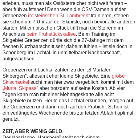
erleben, muss man als Ostösterreicher nicht weit fahren –
aber früh aufstehen! Denn wenn die ÖSV-Damen auf der
Grebenzen
im steirischen St. Lambrecht
trainieren, stehen
sie schon um 7 Uhr auf der Skipiste, noch bevor alle anderen
starten. Mit ein bisschen Glück trifft man die Steirerin im
Anschluss
beim Frühstückskaffee
. Beim Training im
Skigebiet Grebenzen dürfte sich die 27-Jährige mit dem
frechen Kurzhaarschnitt sehr daheim fühlen – ist sie doch in
Schönberg im Lachtal, in unmittelbarer Nachbarschaft,
aufgewachsen.
Grebenzen und Lachtal zählen zu den „8 Murtaler
Skibergen", allesamt eher kleine Skigebiete. Eine
große
Skischaukel
sucht man hier zwar vergeblich, kommt mit dem
„Murtal Skipass"
aber trotzdem auf seine Kosten. Ab vier
Tagen kann man mit einer Mehrtageskarte alle acht
Skigebiete nutzen. Heute das Lachtal erkunden, morgen auf
die Grebenzen und dann noch auf den Präbichl: Schon ist
ein verlängertes Wochenende bis zur letzten Abfahrt optimal
genutzt.
ZEIT, ABER WENIG GELD
Der klassische „Hausberg" steht nach einem