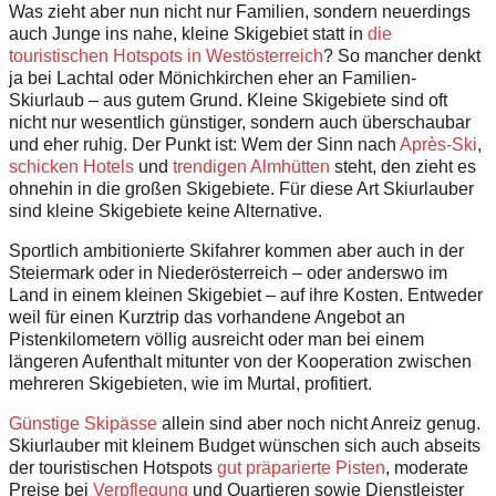
Was zieht aber nun nicht nur Familien, sondern neuerdings
auch Junge ins nahe, kleine Skigebiet statt in
die
touristischen Hotspots in West­österreich
? So mancher denkt
ja bei Lachtal oder Mönichkirchen eher an Familien-
Skiurlaub – aus gutem Grund. Kleine Skigebiete sind oft
nicht nur wesentlich günstiger, sondern auch überschaubar
und eher ruhig. Der Punkt ist: Wem der Sinn nach
Après-Ski
,
schicken Hotels
und
trendigen Almhütten
steht, den zieht es
ohnehin in die großen Skigebiete. Für diese Art Skiurlauber
sind kleine Skigebiete keine Alternative.
Sportlich ambitionierte Skifahrer kommen aber auch in der
Steiermark oder in Niederösterreich – oder anderswo im
Land in einem kleinen Skigebiet – auf ihre Kosten. Entweder
weil für einen Kurztrip das vorhandene Angebot an
Pistenkilometern völlig ausreicht oder man bei einem
längeren Aufenthalt mitunter von der Kooperation zwischen
mehreren Skigebieten, wie im Murtal, profitiert.
Günstige Skipässe
allein sind aber noch nicht Anreiz genug.
Skiurlauber mit kleinem Budget wünschen sich auch abseits
der touristischen Hotspots
gut präparierte Pisten
, moderate
Preise bei
Verpflegung
und Quartieren sowie Dienstleister