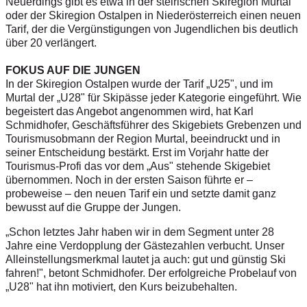
Neuerdings gibt es etwa in der steirischen Skiregion Murtal
oder der Skiregion Ostalpen in Niederösterreich einen neuen
Tarif, der die Vergünstigungen von Jugendlichen bis deutlich
über 20 verlängert.
FOKUS AUF DIE JUNGEN
In der Skiregion Ostalpen wurde der Tarif „U25", und im
Murtal der „U28" für Skipässe jeder Kategorie eingeführt. Wie
begeistert das Angebot angenommen wird, hat Karl
Schmidhofer, Geschäftsführer des Skigebiets Grebenzen und
Tourismusobmann der Region Murtal, beeindruckt und in
seiner Entscheidung bestärkt. Erst im Vorjahr hatte der
Tourismus-Profi das vor dem „Aus" stehende Skigebiet
übernommen. Noch in der ersten Saison führte er –
probeweise – den neuen Tarif ein und setzte damit ganz
bewusst auf die Gruppe der Jungen.
„Schon letztes Jahr haben wir in dem Segment unter 28
Jahre eine Verdopplung der Gästezahlen verbucht. Unser
Alleinstellungsmerkmal lautet ja auch: gut und günstig Ski
fahren!", betont Schmidhofer. Der erfolgreiche Probelauf von
„U28" hat ihn motiviert, den Kurs beizubehalten.