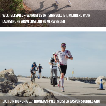
WECHSELSPIEL – WARUM ES OFT SINNVOLL IST, MEHRERE PAAR
LAUFSCHUHE ABWECHSELND ZU VERWENDEN
„ICH BIN HUNGRIG ...“ IRONMAN-WELTMEISTER CASPER STORNES GIBT