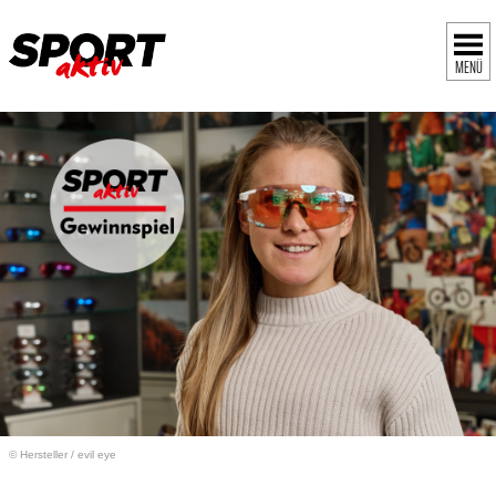
MENÜ
© Hersteller
/
evil eye