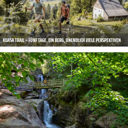
KOASA TRAIL – FÜNF TAGE, EIN BERG, UNENDLICH VIELE PERSPEKTIVEN