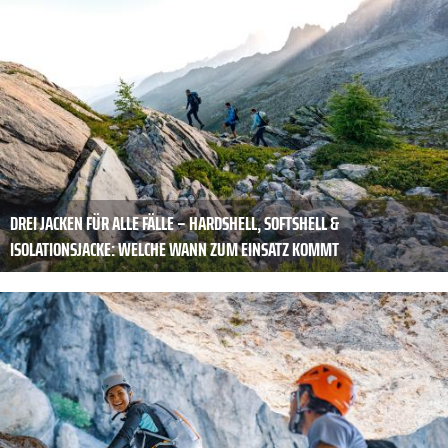
DREI JACKEN FÜR ALLE FÄLLE – HARDSHELL, SOFTSHELL &
ISOLATIONSJACKE: WELCHE WANN ZUM EINSATZ KOMMT