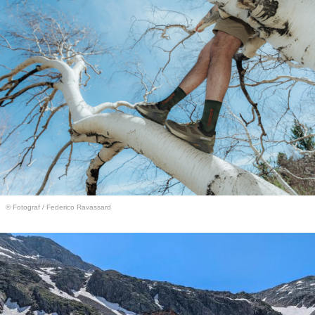
© Fotograf
/
Federico Ravassard