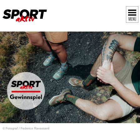
MENÜ
© Fotograf
/
Federico Ravassard