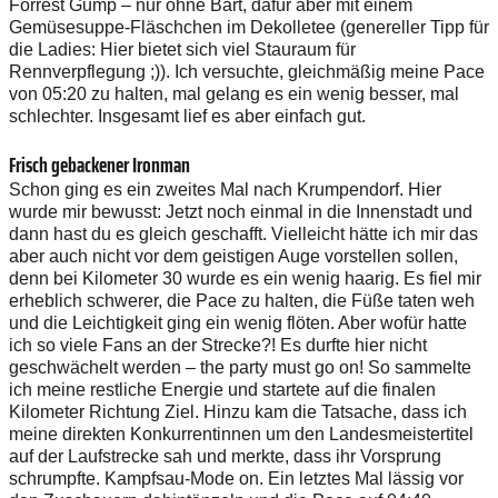
F
o
r
res
t
G
u
mp – n
u
r
o
hne
B
a
r
t
, d
a
f
ür
a
b
er
m
i
t
e
i
n
e
m
G
emüse
s
u
pp
e
-Fläs
c
h
c
h
en
i
m
D
e
k
o
l
l
e
tee (
g
en
e
r
e
ller
T
ipp
f
ür
d
i
e
L
a
d
i
es: H
i
e
r
b
i
e
t
et
s
i
ch v
i
el S
t
a
u
r
a
u
m f
ü
r
R
e
n
n
ver
p
f
l
e
g
u
n
g
;
)
).
I
ch
v
e
r
suc
h
te,
g
l
e
i
c
h
m
ä
ß
i
g
me
i
n
e
P
a
c
e
v
on 05
:
2
0 zu
h
a
l
t
en, m
a
l
ge
l
a
n
g es
e
i
n
w
e
n
ig
b
esse
r
, m
a
l
s
c
h
l
e
c
h
t
e
r
. Ins
g
e
s
a
m
t
l
i
e
f es
a
b
e
r
e
i
n
f
a
c
h g
u
t
.
Frisch gebackener Ironman
Sc
h
on g
i
n
g
e
s
e
i
n
z
w
e
i
t
e
s
M
a
l na
c
h K
r
u
mp
e
ndor
f
. Hi
e
r
w
u
r
d
e
m
i
r
b
e
w
u
s
s
t
: Jet
z
t n
o
c
h
e
i
n
m
a
l
i
n
d
ie
I
n
nens
t
a
d
t
u
nd
da
n
n ha
s
t
d
u
e
s
g
l
e
i
c
h
g
e
s
c
h
a
f
f
t
.
V
i
e
l
l
e
i
c
h
t
h
ä
t
t
e
i
c
h
m
i
r das
ab
e
r a
u
ch
n
ic
h
t
vo
r dem
g
e
i
s
t
i
g
e
n Au
g
e v
o
r
s
t
e
l
len s
o
l
l
e
n
,
d
e
n
n
b
e
i
K
i
l
o
m
eter
3
0
w
u
r
d
e
e
s ein
w
e
n
i
g
h
a
a
r
i
g.
E
s
f
i
e
l
m
i
r
e
r
h
e
b
l
ich
s
c
h
w
ere
r,
d
i
e
P
ace
z
u
h
a
l
t
e
n
,
d
ie Füße t
a
t
e
n weh
u
nd d
i
e
L
e
i
c
h
t
i
g
k
e
i
t
g
i
n
g e
i
n
w
e
n
ig
f
lö
t
e
n
. A
b
er w
o
f
ü
r h
a
t
t
e
ich
s
o
v
i
e
le
F
a
n
s
a
n
d
er S
t
re
c
k
e
?
! Es d
u
r
f
t
e
h
ier
n
i
ch
t
g
e
s
c
hw
ä
c
h
e
l
t w
e
r
d
en –
t
h
e
p
ar
t
y mu
s
t
g
o
o
n! So sa
m
m
e
l
t
e
ich
m
e
i
ne
r
e
s
t
l
i
c
h
e En
e
r
g
ie
u
nd
s
t
ar
t
e
t
e a
u
f
d
ie
f
in
a
l
en
K
i
l
o
m
eter
R
i
c
h
t
u
n
g Z
i
e
l.
Hi
n
z
u
k
a
m
d
ie
T
a
tsa
c
he,
d
ass
i
ch
m
eine
d
i
r
e
kt
e
n
K
o
n
k
u
r
r
e
n
t
i
n
n
en um den La
n
d
e
sm
e
i
s
t
e
r
ti
t
e
l
auf der
L
a
u
f
s
t
r
e
c
k
e
s
a
h
u
nd me
r
k
t
e, dass
i
h
r
V
o
r
spr
u
ng
s
c
h
r
u
m
p
f
t
e
.
Ka
m
p
f
s
a
u
-
M
o
de o
n
.
E
in
l
et
z
t
e
s M
a
l
l
ä
ss
i
g v
o
r