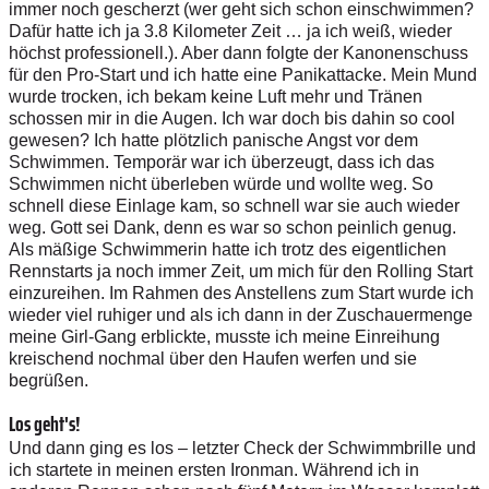
imm
e
r
n
o
c
h g
es
c
h
e
r
zt (wer
g
e
h
t
s
i
c
h sc
h
o
n e
i
n
sc
h
w
i
m
m
e
n
?
D
a
f
ür
h
a
t
t
e i
c
h
j
a 3
.
8
K
i
l
o
m
e
t
e
r
Z
e
i
t …
j
a
ic
h w
e
i
ß
, wi
e
d
e
r
h
ö
c
h
s
t
p
r
o
f
e
s
s
i
o
n
e
l
l.
)
. Aber da
n
n
f
o
l
g
t
e
d
e
r
K
an
o
n
en
s
c
h
uss
f
ü
r den Pr
o
-
S
t
a
r
t und ich h
a
t
t
e
e
i
n
e
P
an
i
k
a
t
t
a
c
k
e
.
M
e
i
n
M
un
d
w
u
r
d
e t
r
o
c
k
e
n,
i
ch
b
e
k
a
m
k
e
i
n
e L
u
f
t m
e
h
r und
T
r
änen
s
c
h
ossen
m
ir
i
n
d
i
e A
u
g
e
n
.
I
ch war doch
b
i
s
d
a
h
in so c
oo
l
ge
w
es
en?
I
c
h h
a
t
t
e
p
l
ö
t
z
li
c
h pa
n
is
c
h
e
A
n
g
s
t v
o
r dem
S
c
h
w
im
m
e
n
.
T
e
mpo
r
är
w
ar i
c
h
ü
b
e
r
z
e
u
g
t, dass
i
ch d
a
s
Sc
h
w
im
m
en
n
i
c
h
t ü
b
e
r
l
e
b
e
n w
ü
r
de und w
ol
l
t
e
w
e
g
.
S
o
s
c
hn
ell
d
i
e
se
E
i
n
l
a
g
e
k
a
m
,
s
o
s
c
hn
ell
w
ar sie au
c
h w
i
e
d
er
we
g
.
G
o
t
t s
e
i
D
a
n
k
,
d
e
nn
e
s
w
ar so s
c
h
on p
e
i
n
l
i
ch
ge
n
ug.
A
ls mä
ß
i
g
e S
c
h
w
imme
r
in
h
a
t
t
e ich
t
ro
tz
d
e
s
e
i
g
e
n
t
l
ic
h
en
R
en
n
s
t
ar
t
s
j
a
n
o
ch
i
m
m
er
Z
e
i
t
,
u
m
m
i
ch f
ü
r den
R
o
ll
i
n
g S
t
a
r
t
e
i
n
zu
re
i
h
e
n
. Im
R
a
h
m
e
n
d
es
A
n
s
t
e
l
l
e
n
s z
u
m S
t
a
r
t
w
u
r
de i
c
h
wied
e
r v
i
el ru
h
i
g
er u
n
d
a
l
s
i
ch da
n
n in
d
e
r Zus
c
h
a
u
e
r
m
en
g
e
m
e
i
ne
G
ir
l
-
G
a
ng er
b
l
ic
k
te, m
u
s
s
t
e
i
ch
m
e
i
n
e
E
in
r
e
ihu
n
g
k
r
e
i
s
c
h
e
nd no
c
h
m
a
l üb
e
r
d
e
n H
a
u
f
e
n we
r
f
en und
s
i
e
b
e
g
r
ü
ß
e
n
.
Los geht's!
U
n
d
d
ann
g
i
n
g es los –
l
e
t
z
t
er
C
heck der
S
c
h
w
imm
b
r
i
l
le u
n
d
i
c
h
s
t
ar
t
e
t
e
i
n
m
e
i
n
e
n e
r
s
t
e
n
I
r
o
n
m
a
n
.
W
äh
r
end
i
ch
i
n