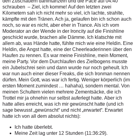
den Zus
c
h
auern da
h
i
n
t
ä
nz
e
l
n
u
nd
d
ie
P
a
c
e
a
uf
0
4
:
4
0
s
c
h
r
aub
e
n –
Z
i
e
l,
i
ch
k
o
m
m
e! A
u
f
d
en l
e
t
z
t
en
zw
ei
K
i
l
o
met
e
rn
s
a
h i
c
h
n
ic
h
t
me
hr so viel,
i
ch l
a
c
ht
e
,
s
t
r
a
h
l
t
e,
k
äm
pf
t
e mit
d
en
T
r
ä
n
e
n
.
A
ch
j
a
,
ge
lau
f
e
n b
i
n ich s
c
h
o
n
a
u
ch
no
c
h
, so
w
ar
e
s
n
i
c
h
t
, aber eher
i
n
T
r
a
n
c
e
.
A
l
s ich v
o
m
M
o
de
r
a
t
or an d
e
r
W
e
nde
i
n
d
er
I
r
o
n
c
i
ty auf
d
i
e
F
i
n
i
s
h
l
i
n
e
g
e
s
c
h
i
c
kt
w
u
r
d
e
, b
r
ac
h
e
n alle D
ä
m
m
e
.
I
c
h
k
l
a
t
sc
h
te m
i
t
al
l
e
m a
b
,
w
as
H
ä
n
de
h
a
t
t
e, fü
h
l
t
e
m
i
ch
w
ie
e
i
n
e
H
e
l
d
i
n
.
E
i
n
e
H
e
l
d
i
n,
d
i
e An
g
st h
a
t
t
e
, e
i
n
e
d
e
r
C
h
eerle
a
d
e
r
i
n
nen ü
b
e
r
d
e
n
Hau
f
en zu
r
en
n
en. Es
w
ar
m
e
i
n
e
F
i
n
ish
l
i
n
e
, m
e
i
n
M
o
m
e
n
t,
me
i
n
e
P
ar
t
y
.
V
o
r
d
em
D
u
r
c
h
l
a
u
f
en
d
es
Z
i
elbo
g
e
n
s
m
u
s
s
te
ein
J
u
b
e
l
sch
r
ei s
ei
n und
d
a
n
n
w
u
r
d
e nur no
c
h
g
e
h
eu
l
t
.
I
ch
w
ar nun auch e
i
n
e
r
d
i
e
s
er F
re
ak
s
,
d
i
e
s
i
c
h
I
r
o
n
m
a
n
n
enn
e
n
dür
f
en.
M
e
i
n
G
o
t
t
, was
w
ar
i
ch
f
e
r
t
i
g
.
W
e
n
i
ge
r
k
ö
rp
er
l
i
ch (
i
m
e
r
s
t
e
n
M
o
m
e
n
t
z
u
m
i
n
d
es
t …
h
ah
a
ha
)
, so
nd
ern
m
e
n
t
al
.
V
on
meinen
S
c
h
u
l
t
e
r
n v
ie
len
m
eh
r
e
r
e
Z
e
m
e
n
t
sä
c
k
e
, die
i
ch
T
r
o
t
t
e
l
m
i
r
j
a o
hn
e
h
in nur
s
e
l
b
s
t
a
u
f
e
r
l
eg
t
h
a
t
t
e
. A
b
e
r ich
h
a
t
t
e
a
ll
e
s
e
r
r
eic
h
t, w
a
s
ic
h mir
g
e
w
ün
sc
h
t
h
a
t
t
e (
u
nd
i
ch
s
a
g
e b
e
w
u
s
s
t
„
g
ew
ü
nsc
h
t“
u
n
d n
i
c
h
t
„
e
r
w
ar
t
e
t
“
. E
r
w
a
r
t
et
h
a
t
te
i
ch v
o
n
a
ll
d
e
m a
b
s
o
l
u
t n
i
c
h
t
s):
Ic
h
h
a
t
te
üb
e
r
l
e
b
t.
Me
i
n
e
Z
e
i
t
l
a
g
u
nt
er
1
2 S
tu
nd
e
n
(
11:3
6
:
2
9
).