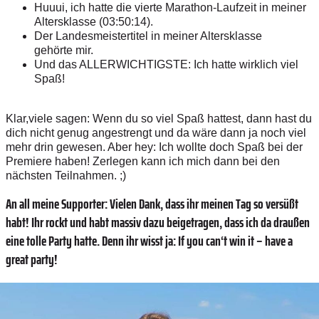
Hu
u
u
i,
i
ch
h
a
t
t
e d
i
e v
i
er
t
e
M
a
r
a
t
h
o
n
-
L
au
f
z
e
i
t
i
n
m
e
i
n
er
A
l
t
e
r
s
k
l
a
sse (
0
3
:
5
0
:
1
4).
Der
L
a
nd
e
s
m
e
i
s
t
e
r
t
i
t
e
l
i
n
m
e
iner
A
lte
r
sk
l
a
sse
ge
h
ör
t
e
m
i
r.
Und
d
as
A
LLE
RW
I
CH
T
I
G
S
TE
: Ich
h
a
t
te w
i
rk
l
i
c
h
v
i
e
l
S
p
aß!
K
l
a
r
,
v
i
e
le
s
a
g
en: W
e
n
n du
s
o vi
e
l Spaß h
a
tt
e
s
t
,
d
a
n
n ha
s
t
d
u
d
i
ch
n
ic
h
t
g
en
u
g a
n
g
e
s
t
r
e
n
g
t und
d
a
w
ä
r
e dann
j
a
n
o
c
h
v
i
e
l
mehr d
r
i
n
g
e
w
e
s
e
n
. A
b
e
r
h
e
y
: I
c
h w
o
l
l
t
e do
c
h Sp
a
ß
b
ei
d
e
r
P
rem
i
e
r
e h
a
b
e
n
!
Z
e
r
l
e
g
en
k
a
nn
i
ch mi
c
h
d
a
n
n
b
e
i
d
en
n
ä
c
h
s
t
e
n
T
e
i
l
na
h
men. ;)
An all meine Supporter: Vielen Dank, dass ihr meinen Tag so versüßt
habt! Ihr rockt und habt massiv dazu beigetragen, dass ich da draußen
eine tolle Party hatte.
Denn ihr wisst ja: If you can‘t win it – have a
great party!