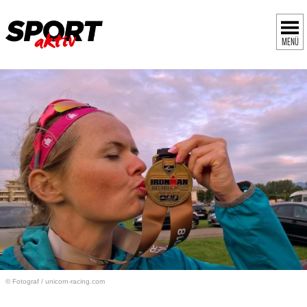
MENÜ
© Fotograf
/
unicorn-racing.com