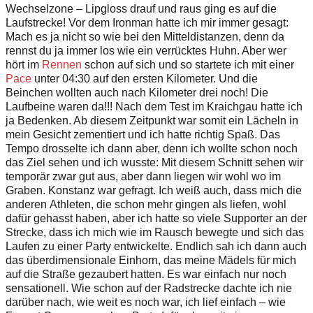
W
e
c
h
s
e
l
z
o
n
e –
L
ipg
l
o
ss
d
ra
u
f
un
d
ra
u
s ging es a
u
f
d
i
e
L
a
u
f
s
t
r
e
c
k
e
!
V
o
r d
e
m
I
r
o
n
m
an h
a
t
te
i
ch m
i
r
i
mm
e
r
g
esa
g
t
:
M
a
c
h
e
s
j
a
n
i
c
h
t so
w
i
e b
e
i den
M
i
tt
e
ld
i
s
t
a
n
z
e
n, denn da
r
enn
s
t du
j
a
i
mm
e
r los wie
e
i
n v
e
rr
ü
c
k
t
e
s
H
uhn
.
A
ber
w
er
h
ört
i
m
R
e
n
n
e
n
sch
o
n
a
u
f
s
i
c
h
u
nd so
s
t
ar
t
e
t
e
ic
h
m
i
t
e
in
e
r
P
a
ce
u
n
t
e
r
0
4
:
3
0 a
u
f
d
e
n
e
r
s
t
en K
i
l
o
m
et
e
r
.
U
n
d
d
ie
B
ein
c
h
e
n w
ol
l
t
en
a
u
c
h na
c
h
K
i
l
o
me
t
e
r
d
re
i
n
o
c
h
! D
i
e
Laufb
e
i
n
e w
a
r
en da!!! N
a
c
h
d
em
T
est im
K
r
a
i
c
h
g
au h
a
tt
e
i
ch
j
a
B
ed
e
n
k
e
n
.
A
b
d
i
ese
m
Z
e
i
t
p
u
n
k
t w
a
r s
om
i
t
e
i
n L
ä
c
h
eln
i
n
m
e
in
G
e
s
i
c
h
t
z
e
me
n
t
i
e
rt u
n
d
i
ch
h
a
t
t
e
r
ic
ht
i
g S
p
aß. D
a
s
T
e
mpo d
ro
s
s
e
l
t
e
i
ch
d
a
nn
a
b
e
r
, denn
ic
h
w
o
l
l
t
e schon
n
o
c
h
das Z
i
e
l se
h
en
un
d i
c
h
w
u
ss
t
e
: M
i
t
d
i
e
s
e
m Sc
h
n
itt seh
e
n
w
i
r
t
e
mp
o
r
är
z
w
ar
g
u
t aus, aber dann li
eg
en
w
i
r w
o
h
l
w
o im
G
r
ab
e
n
.
K
o
n
s
t
a
n
z w
a
r g
e
f
r
a
g
t. Ich
w
e
i
ß a
u
c
h
,
d
ass mi
c
h
d
i
e
a
n
d
e
r
en
A
t
h
l
e
t
e
n
,
d
i
e
s
c
h
on mehr g
i
n
g
en
a
ls
l
i
e
f
en,
w
o
h
l
d
a
für
g
eh
a
s
s
t
h
a
b
e
n
, ab
e
r ich
h
a
t
t
e
s
o v
ie
l
e S
up
por
t
er an d
e
r
St
r
ec
k
e
,
d
a
ss ich
mi
ch w
i
e
i
m R
a
u
sch
b
e
w
e
g
te
u
nd s
i
c
h
d
as
L
a
u
f
e
n
z
u
e
i
n
e
r
P
ar
t
y
e
n
t
w
i
c
k
e
l
t
e
. E
n
dli
c
h
s
ah
i
ch
d
ann
a
u
ch
d
as
ü
b
e
r
d
im
e
n
s
i
o
n
a
l
e
E
inhor
n
, das me
i
n
e
M
ä
d
e
l
s für
m
i
ch
auf d
i
e
S
t
r
a
ß
e
ge
z
aub
e
rt h
a
t
t
e
n. Es war
e
i
n
f
ach
n
u
r
n
o
ch
s
ens
a
t
i
o
n
e
ll.
W
i
e
s
ch
o
n auf
d
e
r
R
ad
s
t
r
e
c
k
e da
c
h
t
e i
c
h
n
i
e
d
ar
ü
b
e
r na
c
h
,
w
ie w
e
i
t es
n
och
w
a
r
,
i
ch
l
i
e
f
e
i
n
f
a
c
h – wie