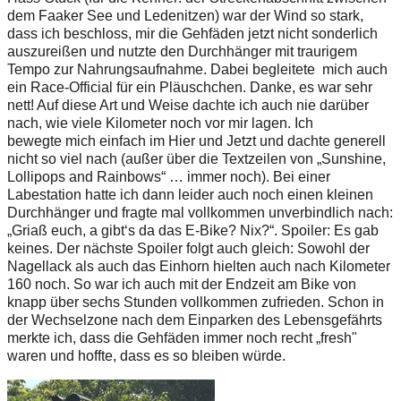
d
em
F
a
a
k
er
S
ee
u
nd
L
e
d
e
n
i
t
z
e
n
) war
d
er
W
i
n
d
s
o
s
t
ar
k
,
d
a
s
s
ic
h
b
e
s
c
h
loss,
m
i
r
d
ie
G
e
h
f
ä
d
en
j
e
tzt
n
i
c
h
t so
nd
e
r
l
i
ch
a
u
s
z
u
re
i
ß
en
u
nd n
u
tz
t
e d
e
n Du
r
c
hh
ä
n
g
er
m
i
t
t
r
a
u
r
i
ge
m
T
e
m
p
o zur
N
a
h
r
u
ngsa
u
f
n
a
h
m
e
.
D
ab
e
i be
g
l
ei
t
e
te
m
i
ch auch
ein
R
a
c
e
-
O
f
f
i
c
i
a
l f
ü
r
e
i
n
P
l
ä
u
s
c
h
ch
e
n. Dan
k
e,
e
s
w
ar sehr
n
e
t
t! Auf d
i
es
e
A
r
t
un
d
W
e
i
se d
a
c
h
t
e i
c
h au
c
h
n
ie darü
b
er
n
a
ch, w
i
e vi
e
le
K
i
lo
m
et
e
r
n
o
c
h
v
o
r m
i
r
l
ag
e
n
.
I
ch
b
e
w
e
g
t
e m
i
ch ei
n
f
ach im Hi
e
r
u
nd Jet
z
t u
n
d
d
a
c
h
te
g
en
e
r
e
ll
n
i
c
h
t so vi
e
l
n
a
c
h (auß
e
r ü
b
e
r
d
i
e
T
e
x
t
z
e
i
len v
o
n „
S
unsh
i
n
e
,
Lo
l
l
ipops and
R
a
i
n
b
ow
s
“ …
i
m
m
e
r n
o
c
h
). B
e
i e
i
n
er
L
a
b
e
s
t
a
t
i
o
n h
a
tt
e
ic
h da
n
n
l
e
i
d
e
r au
c
h
n
och
e
i
n
e
n kl
e
i
n
en
D
u
r
c
hh
ä
n
ge
r u
n
d
f
r
a
g
t
e mal
v
o
l
l
k
o
m
m
en u
n
ve
r
b
i
n
d
l
i
c
h na
c
h
:
„
G
r
iaß eu
c
h
, a
g
i
b
t
‘
s
d
a
d
as
E
-
B
i
k
e?
N
ix
?
“
.
S
po
i
l
e
r
: Es
g
a
b
k
e
i
n
e
s
. D
e
r nä
c
h
s
te S
p
o
i
l
er
f
o
l
g
t a
u
c
h g
le
i
c
h
: S
o
w
o
h
l der
N
a
g
e
l
l
ack
a
l
s au
c
h
d
as E
i
n
h
orn h
i
e
lt
e
n auch
n
a
ch K
i
l
o
m
e
t
e
r
160
n
oc
h
.
S
o war
ic
h
a
u
c
h mit
d
e
r E
n
d
z
e
it
a
m Bi
k
e
vo
n
k
n
a
p
p
ü
b
e
r s
e
c
h
s
S
t
u
nd
e
n
v
o
l
l
k
o
m
me
n zufri
e
d
e
n. S
c
h
on
i
n
d
e
r
W
e
c
h
s
e
l
z
o
ne
n
a
c
h d
e
m
E
i
n
pa
r
k
e
n
d
es L
e
b
e
n
s
g
e
f
ä
h
r
t
s
m
e
r
k
t
e
ic
h
, dass die Ge
h
f
äd
e
n i
m
m
er noch
r
e
c
h
t
„
f
r
e
sh"
w
a
r
en u
n
d
h
o
f
f
t
e
, dass
e
s
s
o
b
l
e
i
b
en w
ü
r
d
e
.