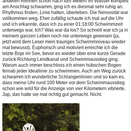
a
n
de
r
en
R
e
n
nen s
c
h
o
n
n
a
c
h f
ü
n
f
M
e
t
e
rn im
W
as
s
er
k
o
m
p
l
e
t
t
am
A
nsch
l
ag
s
c
h
w
am
m
, ging
i
c
h es
d
i
esm
a
l s
e
hr
r
u
h
i
g a
n
.
R
h
y
t
h
m
u
s
f
inde
n
,
L
i
n
i
e h
a
l
t
e
n,
ü
berlebe
n
.
D
ie
Ne
r
v
o
s
i
t
ä
t
w
ar
vo
l
l
k
o
mm
e
n
w
eg
. E
h
e
r zu
f
ä
l
l
i
g sch
a
u
t
e i
c
h m
a
l a
u
f d
i
e
U
h
r
u
nd ich
er
k
an
n
t
e
,
d
ass
i
ch zu
e
i
n
er
0
1
:
1
8
:
0
0 Sc
h
wimm
z
e
it
un
t
erw
e
gs w
a
r
.
I
c
h
?
W
a
s
w
a
r
d
a los? So s
c
hnell
w
ar
i
ch ja in
m
e
i
n
e
m
g
a
n
z
en Leb
e
n
n
o
c
h
n
i
e u
nt
er
w
e
g
s
ge
w
e
s
en
(j
a,
j
e
t
zt
w
i
r
d
d
e
m
L
e
s
e
r m
e
i
n
t
r
au
r
i
g
es
S
c
h
w
i
mmn
i
veau w
i
e
d
er
m
a
l be
w
u
ss
t
)
. Eu
ph
o
r
i
sch
u
nd
m
o
t
i
v
i
ert err
e
i
c
h
te i
c
h
d
i
e
l
e
t
z
t
e
B
o
j
e im
S
ee,
b
e
v
o
r
e
s
w
i
e
d
e
r üb
e
r
e
i
n
e k
u
r
z
e Ge
r
a
d
e
z
u
r
ü
c
k Ric
h
t
u
ng
L
e
nd
k
anal
u
nd Sc
h
w
i
m
m
a
u
ss
t
i
eg g
i
n
g.
W
ar
u
m au
c
h
im
m
er
b
e
sc
h
loss
i
ch e
i
n
en hü
b
sc
h
e
n
B
o
g
en
f
e
rnab
j
e
der
I
d
e
a
l
l
i
n
i
e zu sc
h
wi
m
m
e
n
.
A
u
ch
a
m
W
eg zur
ü
ck
s
c
h
w
amm
i
c
h
w
u
nderli
c
h
e S
c
h
l
a
n
g
e
n
l
i
n
ie
n und so
k
am
e
s
,
d
a
s
s
me
i
n
e
U
h
r rund
10
0 M
e
t
er v
o
r
d
e
m Sc
h
wi
m
m
a
u
s
s
t
i
eg
sc
h
on
w
i
e
w
i
l
d für
d
ie A
nz
e
i
g
e v
o
n v
i
er
K
i
l
o
me
t
e
r
n
v
i
b
ri
er
t
e.
J
a
p
, d
a
s h
a
tt
e
si
e m
a
l
r
i
c
ht
i
g
g
ut
g
e
m
a
c
h
t
. N
ic
ht
.