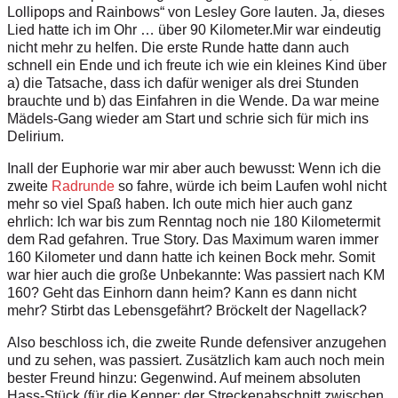
L
o
l
l
ipo
p
s a
n
d
R
a
i
n
bo
w
s
“ v
o
n
L
e
s
l
e
y
G
o
r
e
l
a
u
t
e
n.
J
a
,
d
i
e
se
s
L
i
ed h
a
tt
e
ic
h im
O
hr … über 90
K
i
l
o
m
e
t
e
r
.
Mir war e
i
nd
eut
i
g
n
i
c
h
t
m
ehr
z
u he
l
f
e
n
.
D
i
e
e
r
s
t
e R
u
n
d
e
h
a
tt
e da
n
n a
u
ch
s
c
hn
e
ll
e
i
n E
nd
e
u
nd ich f
r
e
u
te ich
w
i
e
e
i
n kl
e
ines
K
i
n
d üb
e
r
a)
d
i
e
T
a
t
s
a
c
h
e,
d
a
ss
i
ch d
a
f
ü
r w
e
n
i
g
er
a
l
s d
re
i St
u
n
d
e
n
b
r
a
u
c
h
t
e u
n
d b)
d
as E
i
n
f
a
h
r
en
i
n
d
i
e
W
end
e
. Da
w
ar
m
e
i
n
e
M
ä
d
e
l
s
-
G
a
n
g w
i
e
d
er
a
m St
ar
t
u
nd s
c
h
r
i
e
si
c
h
f
ü
r
m
i
ch
i
n
s
D
e
lirium.
I
n
al
l
d
er Eu
ph
orie
w
a
r m
i
r
a
b
e
r au
c
h
b
e
w
u
s
s
t: We
n
n
i
c
h
d
ie
z
w
e
i
t
e
R
adru
nd
e
so
f
a
h
r
e
, w
ü
r
d
e
ic
h
b
e
i
m
L
a
u
f
e
n w
o
hl
n
i
c
h
t
m
e
h
r
s
o
v
ie
l S
p
a
ß hab
e
n.
I
ch ou
t
e
m
i
ch
h
ier
a
u
ch
g
anz
e
h
rl
i
c
h
: Ich
w
a
r b
i
s z
u
m
R
en
n
t
ag
n
och n
i
e
1
8
0
K
i
l
o
m
e
t
e
r
m
i
t
d
em
R
ad
ge
f
a
h
re
n.
T
rue St
or
y
. Das
M
a
x
i
mum
w
a
r
en immer
1
6
0 K
i
l
o
me
t
e
r
u
nd dann
h
a
tt
e
i
ch
k
e
i
n
en
B
o
c
k
m
eh
r
. S
om
i
t
w
ar
h
ier
a
u
c
h
d
i
e
g
ro
ße
U
n
b
e
k
a
n
n
t
e
: W
a
s
p
a
s
si
e
r
t n
a
ch
K
M
1
6
0
?
G
e
h
t
d
as
E
i
n
h
orn
d
a
n
n
h
e
i
m?
K
a
n
n
e
s da
n
n n
i
c
h
t
m
e
h
r? Sti
r
bt d
a
s L
e
b
e
ns
g
e
f
ä
h
r
t
?
B
rö
c
k
e
l
t
d
er N
age
l
lack?
A
ls
o
b
esc
h
loss i
c
h,
d
i
e
z
w
ei
t
e
R
un
d
e
d
e
f
en
s
i
v
er a
n
z
u
ge
h
e
n
und
z
u s
e
h
e
n,
w
as
p
as
s
i
e
r
t
.
Z
us
ä
t
z
l
ich
k
a
m
a
u
c
h
n
o
c
h
m
e
in
be
s
ter
F
r
e
u
nd
h
i
n
zu:
G
e
ge
n
w
i
nd
. A
u
f mei
n
em a
b
s
o
lut
e
n
H
as
s
-
S
t
ü
ck
(f
ü
r d
i
e
K
e
n
n
e
r
:
d
er S
t
r
e
c
k
ena
b
sc
hn
i
t
t
z
wi
s
c
h
e
n