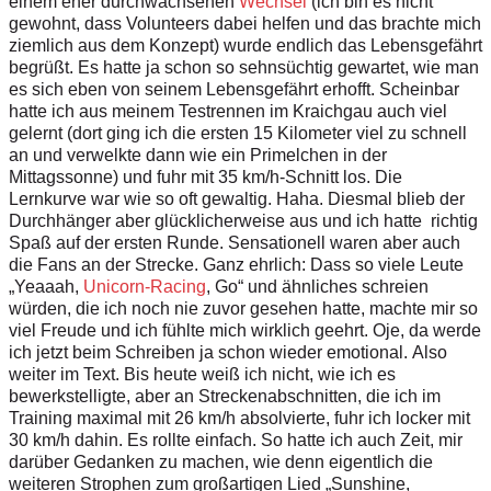
e
inem eh
e
r
d
u
rc
h
w
a
c
h
senen
W
echs
e
l
(ich
b
i
n es
n
i
c
h
t
g
ew
o
h
n
t
,
d
ass
V
o
l
u
n
t
e
e
r
s dabei h
el
f
e
n
u
n
d das
b
r
ac
h
t
e
m
i
ch
z
i
e
ml
i
ch aus d
e
m
K
o
n
z
e
p
t
)
w
u
r
de en
d
l
i
c
h das L
e
b
e
n
s
g
e
f
ä
h
rt
b
egr
ü
ß
t.
E
s
h
a
t
te
j
a sch
o
n so
s
e
hns
ü
c
h
t
i
g
g
e
w
a
r
t
e
t
,
w
i
e m
a
n
e
s
s
i
ch
e
b
en v
o
n
s
ein
e
m L
e
b
e
n
s
g
e
f
ä
h
rt
e
r
h
o
f
f
t
.
S
c
h
e
i
n
bar
h
a
t
t
e
ic
h aus m
e
i
nem
T
est
r
e
nnen im
K
r
a
i
c
h
g
a
u
a
u
c
h v
i
e
l
ge
ler
n
t
(d
or
t
g
i
n
g
i
ch
d
ie e
r
s
t
e
n
1
5
K
i
l
o
m
eter v
i
e
l
z
u
s
c
h
n
e
ll
an
un
d v
e
r
w
e
l
k
t
e
d
a
n
n wie
e
in P
r
i
m
e
lc
h
en
i
n der
M
i
t
t
ag
s
s
o
nn
e
)
u
nd f
u
hr
m
i
t 35 k
m
/h
-
S
c
hn
i
t
t
l
os
.
D
i
e
L
e
r
n
k
u
r
v
e
w
ar
w
i
e so o
f
t
g
ew
a
l
t
i
g
.
H
a
h
a
.
D
i
es
m
a
l
b
lieb
d
er
Du
r
c
h
h
ä
n
g
er aber g
l
ü
c
k
lich
e
r
w
e
i
se aus
u
nd i
c
h
h
a
t
te
r
i
c
h
t
i
g
Sp
a
ß a
u
f
d
e
r e
r
s
t
e
n
R
un
d
e
. Se
n
s
a
t
io
n
e
ll
w
a
r
en
a
b
er
a
u
ch
d
ie
F
a
ns
a
n
d
er St
r
e
c
k
e
.
G
a
n
z
e
h
rli
c
h
: D
a
ss so v
ie
l
e L
e
u
t
e
„
Y
e
a
a
a
h,
U
n
i
c
o
r
n
-
R
a
c
i
n
g
,
G
o
“
u
nd
ä
hn
l
i
ches sc
h
re
i
e
n
w
ü
r
d
e
n
,
d
i
e ich
n
o
c
h n
i
e z
u
v
o
r
g
e
s
e
h
e
n
h
a
tt
e
, m
a
c
ht
e
m
i
r so
v
i
el F
r
e
u
de
un
d i
c
h
f
ü
h
l
t
e mi
c
h
w
i
r
k
l
ic
h
g
e
e
h
r
t
.
O
j
e,
d
a
w
er
d
e
i
c
h
j
e
t
zt
b
e
im Sch
r
ei
b
e
n ja s
c
h
on
w
i
e
d
er
e
m
o
t
i
o
na
l.
A
ls
o
w
e
iter
i
m
T
e
x
t.
Bis h
e
u
t
e w
e
i
ß i
c
h
n
i
c
h
t
, w
i
e
i
ch es
b
e
w
e
r
k
s
t
e
l
l
i
g
t
e
, a
b
e
r an
S
t
r
e
c
k
e
n
abs
c
h
n
i
t
t
e
n,
d
ie
i
c
h
i
m
T
ra
i
n
ing
m
a
x
im
a
l
m
i
t
2
6 km/h a
b
s
o
lv
i
er
t
e
,
f
uhr
i
ch
l
o
c
k
er mit
3
0
k
m
/h
d
ah
i
n
. Es
r
ol
l
t
e e
i
nf
ac
h
. So h
a
tt
e
i
ch a
u
c
h
Z
e
i
t,
m
i
r
dar
üb
er
G
eda
n
k
en zu ma
c
h
e
n
, w
i
e d
e
n
n
e
i
ge
n
t
l
i
ch d
i
e
w
e
i
t
er
en St
r
o
phen z
u
m
g
r
o
ß
a
r
t
i
g
en L
i
ed
„Sunsh
i
n
e
,