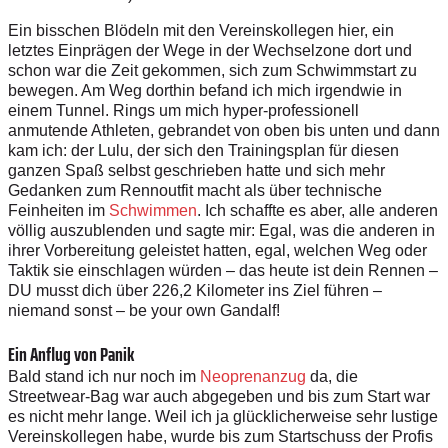
E
in
b
i
ssc
h
e
n B
l
ö
d
e
l
n m
i
t
d
e
n
V
e
r
e
i
n
s
k
o
l
l
e
g
en
h
i
e
r
,
e
i
n
let
z
t
e
s
E
in
p
r
ä
g
en d
e
r
W
e
g
e
i
n
d
er
W
e
c
h
se
l
z
o
ne
d
ort und
sch
o
n
w
ar
d
ie
Z
e
i
t
g
e
k
om
m
e
n
,
s
i
ch
z
u
m S
c
hw
i
m
m
s
t
a
r
t zu
b
ewe
g
e
n
.
A
m
W
eg dort
h
i
n
b
e
f
a
n
d
i
ch m
i
c
h
i
r
ge
nd
w
i
e
i
n
e
i
n
e
m
T
u
n
n
e
l
.
Ri
n
gs
u
m mi
c
h
h
y
p
e
r
-
p
r
o
f
e
ss
i
o
n
e
ll
a
n
mu
t
ende
A
t
h
l
e
t
e
n
,
g
e
b
r
a
n
d
e
t v
o
n o
b
e
n b
i
s
un
t
en
u
nd dann
k
am i
c
h:
d
e
r Lu
l
u
,
d
er
s
i
ch
d
e
n
T
r
a
i
n
ings
p
l
an
fü
r
d
i
e
s
en
g
a
n
z
en
S
p
a
ß se
l
b
s
t
ge
s
c
h
rieben h
a
t
te
un
d s
i
ch
m
e
h
r
G
e
dan
k
e
n
z
u
m
R
e
nn
o
u
t
f
i
t ma
c
h
t
a
ls
ü
b
e
r
t
e
c
hn
is
c
h
e
Fe
inh
e
i
t
en im
S
c
h
w
im
m
e
n
.
I
c
h
s
c
h
a
f
f
t
e es abe
r
,
al
le
a
nd
er
en
v
ö
ll
i
g au
s
zu
b
l
e
n
d
e
n und
s
ag
t
e
m
i
r
: E
g
a
l
,
w
as
d
i
e an
d
e
r
en
i
n
i
h
r
er
V
o
r
b
e
r
e
i
t
u
ng
ge
l
e
i
s
t
e
t h
a
t
te
n
, e
g
a
l, w
e
lc
h
e
n
W
e
g
o
d
e
r
T
a
k
t
i
k
s
i
e
e
i
n
s
c
h
l
a
g
e
n
w
ü
r
d
e
n – das
h
e
u
t
e
i
s
t
d
e
in
R
e
nn
en –
D
U
m
u
s
s
t dich
üb
er 22
6
,
2 K
i
l
o
m
et
e
r ins
Z
i
el f
ü
h
r
en –
n
i
e
mand so
n
s
t –
b
e y
o
ur
o
wn
G
a
nd
a
l
f
!
Ein Anflug von Panik
B
ald
s
t
a
n
d
i
ch
n
ur no
c
h im
Neo
p
r
e
n
a
n
z
u
g
d
a, die
St
r
e
e
t
w
e
a
r
-
B
a
g
w
ar au
c
h
a
b
geg
e
b
en
u
nd b
i
s
z
u
m
S
t
a
rt
w
ar
e
s
n
i
c
h
t
m
e
h
r
l
a
n
g
e.
W
e
il i
c
h ja
g
l
ü
c
k
l
i
c
h
er
w
e
i
s
e
s
e
h
r
l
u
s
t
i
g
e
V
e
r
e
ins
k
o
l
l
e
g
en ha
b
e
,
w
u
r
d
e
b
i
s z
u
m
S
t
art
s
c
hu
ss d
e
r P
r
o
f
i
s