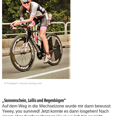
© Fotograf
/
unicorn-racing.com
„
Sonnenschein, Lollis und Regenbögen"
Auf dem
W
eg
i
n
d
ie
We
c
h
s
el
z
o
ne
w
u
r
d
e
m
i
r d
a
nn
b
e
w
u
s
s
t
:
Ye
ee
y
, y
o
u
s
u
r
v
i
ve
d
!
J
e
t
zt
k
o
n
nt
e
e
s d
a
nn
l
o
s
g
e
he
n
!
N
ach