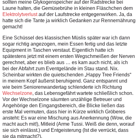
s
o
l
l
ten
me
ine
G
ly
k
o
g
ens
p
e
i
c
h
e
r a
u
f d
e
r
R
a
d
s
t
r
e
c
k
e b
e
i
L
a
u
n
e
h
a
lte
n
,
d
ie
G
e
m
ü
s
e
br
ü
he in kl
e
inen
F
läsch
c
h
e
n d
e
m
E
lekt
r
o
l
y
t
v
e
r
l
u
s
t
auf
d
er L
a
u
f
st
r
e
c
k
e
e
n
t
g
e
g
e
n
wir
k
e
n
.
J
a,
d
a
h
a
t
t
e s
i
ch
d
i
e
T
a
n
te
j
a
w
i
r
kl
i
ch
G
e
d
an
k
e
n
z
u
r
R
e
n
n
e
r
n
ä
hr
u
ng
g
e
m
ac
h
t
!
E
i
n
e
S
c
h
ü
s
s
e
l
d
es
k
l
a
s
s
is
c
h
en
M
ü
sl
i
s sp
ä
t
e
r
w
a
r i
c
h
d
a
n
n
so
ga
r r
ic
h
tig an
g
e
z
o
g
en,
m
e
i
n
E
ssen
f
e
r
t
i
g u
n
d das l
e
t
z
t
e
E
q
u
i
p
me
n
t in
T
a
sc
h
e
n ve
r
s
t
a
ut.
E
i
g
e
n
t
l
i
ch
h
a
t
t
e
i
ch
sp
ä
t
es
t
ens
j
e
t
zt
m
it
e
i
n
em e
r
s
t
e
n
W
e
g
s
c
h
m
eißen
d
er
N
erv
e
n
g
e
r
e
c
hn
e
t
, ab
e
r
e
s
b
l
i
e
b aus … es
k
a
m a
u
c
h nic
h
t
,
a
l
s i
c
h
b
e
i der A
b
f
a
hrt z
u
m
E
v
e
n
t
g
e
l
ä
n
de
i
m S
t
au s
t
a
nd
.
N
i
x
.
S
c
h
einb
a
r
w
ir
kt
en die q
u
i
e
tsche
nd
e
n „
H
a
pp
y
T
r
ee F
r
ie
nd
s
“
i
n m
e
inem
K
o
p
f äuß
e
r
s
t beru
h
i
g
e
n
d
.
G
a
n
z
e
n
t
s
p
an
n
t und
w
i
e b
e
im Se
n
io
r
e
n
wa
n
d
e
rt
a
g
s
c
h
l
e
n
d
e
r
t
e
i
c
h
R
i
c
h
t
u
ng
W
e
c
h
s
e
l
z
o
n
e
, das
L
ebens
g
e
f
ä
h
rt war
t
ete sc
h
l
i
e
ß
l
i
ch
s
c
h
o
n
.
V
o
r d
e
r
W
e
c
h
s
e
l
z
o
ne sä
u
m
t
e
n
u
n
z
ä
h
l
i
g
e
B
e
t
r
eu
e
r u
n
d
A
n
g
eh
ö
r
i
g
e
d
en E
i
n
g
angs
b
e
r
e
i
c
h
,
d
ie
B
l
i
c
k
e l
i
eß
e
n
d
a
s
e
r
s
t
e
M
a
l
v
e
r
m
u
t
e
n, d
a
ss
h
i
e
r
i
n K
ü
r
z
e w
i
r
k
l
ic
h G
r
öbe
r
es
a
n
s
t
e
h
t
: Es
w
ar e
i
n
e M
i
s
c
h
u
ng
a
u
s An
e
r
k
e
n
nu
n
g (
W
o
w
,
d
i
e
m
ac
h
t
a
u
c
h
m
i
t!),
M
i
t
l
e
id (A
r
me
T
us
s
i
.
W
e
i
ß
d
i
e
d
e
n
n
, w
o
r
auf
s
i
e
si
ch
e
i
n
läs
s
t.
)
u
nd
E
n
t
g
e
i
s
t
e
r
un
g
(
I
s
t
d
ie verr
ü
ckt, dass
s
i
e
d
a
m
i
t
m
a
c
h
t?
)
.