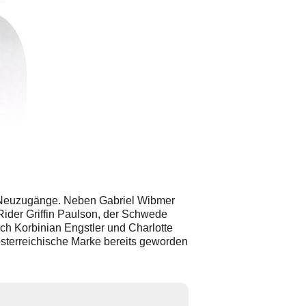
FIRST DEGREE ARCADE blue grey
© Hersteller
/
FIRST DEGREE
e Neuzugänge. Neben Gabriel Wibmer
ider Griffin Paulson, der Schwede
ch Korbinian Engstler und Charlotte
 österreichische Marke bereits geworden