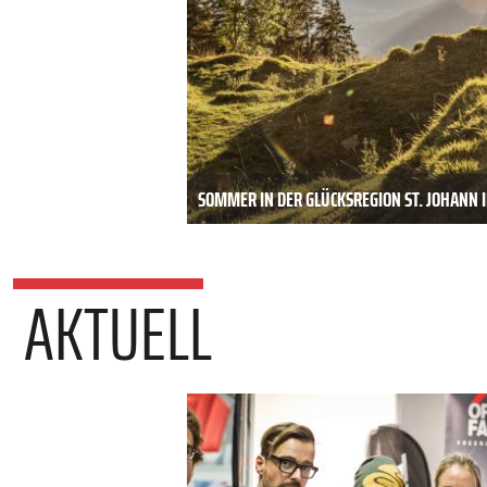
SOMMER IN DER GLÜCKSREGION ST. JOHANN I
AKTUELL