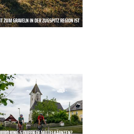
T ZUM GRAVELN IN DER ZUGSPITZ REGION IST
WIRD KING & QUEEN OF MITTELKÄRNTEN?