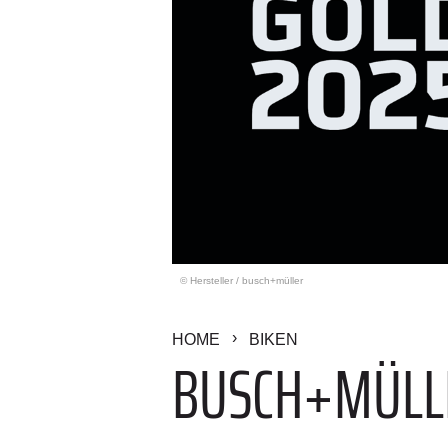
© Hersteller
/
busch+müller
HOME
BIKEN
BUSCH+MÜLLE