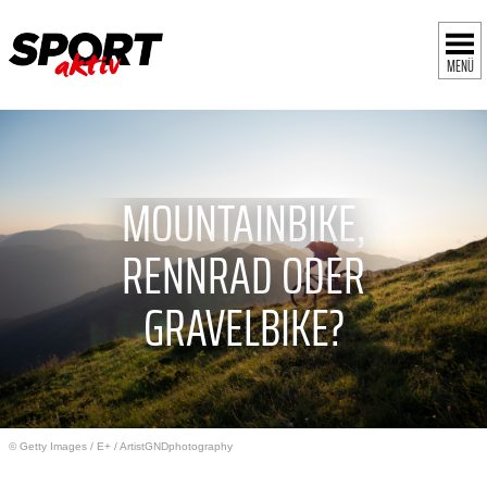
MENÜ
MOUNTAINBIKE,
RENNRAD ODER
GRAVELBIKE?
© Getty Images
/
E+ / ArtistGNDphotography