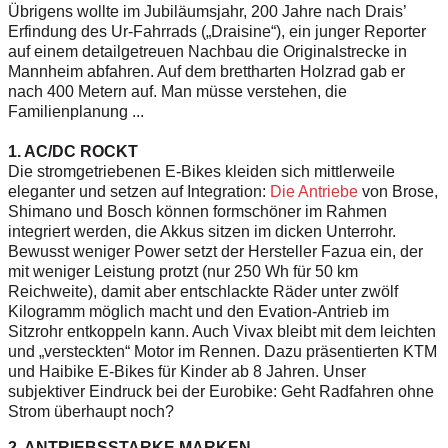
Übrigens wollte im Jubiläumsjahr, 200 Jahre nach Drais’
Erfindung des Ur-Fahrrads („Draisine“), ein junger Reporter
auf einem detailgetreuen Nachbau die Originalstrecke in
Mannheim abfahren. Auf dem brettharten Holzrad gab er
nach 400 Metern auf. Man müsse verstehen, die
Familienplanung ...
1. AC/DC ROCKT
Die stromgetriebenen E-Bikes kleiden sich mittlerweile
eleganter und setzen auf Integration:
Die Antriebe
von Brose,
Shimano und Bosch können formschöner im Rahmen
integriert werden, die Akkus sitzen im dicken Unterrohr.
Bewusst weniger Power setzt der Hersteller Fazua ein, der
mit weniger Leistung protzt (nur 250 Wh für 50 km
Reichweite), damit aber entschlackte Räder unter zwölf
Kilogramm möglich macht und den Evation-Antrieb im
Sitzrohr entkoppeln kann. Auch Vivax bleibt mit dem leichten
und „versteckten“ Motor im Rennen. Dazu präsentierten KTM
und ­Haibike E-Bikes für Kinder ab 8 Jahren. Unser
subjektiver Eindruck bei der Eurobike: Geht Radfahren ohne
Strom überhaupt noch?
2. ANTRIEBSSTARKE MARKEN