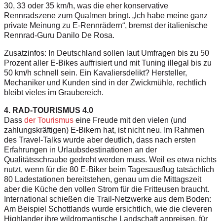
30, 33 oder 35 km/h, was die eher konservative
Rennradszene zum Qualmen bringt. „Ich habe meine ganz
private Meinung zu E-Rennrädern“, bremst der italienische
Rennrad-Guru Danilo De Rosa.
Zusatzinfos: In Deutschland sollen laut Umfragen bis zu 50
Prozent aller E-Bikes auffrisiert und mit Tuning illegal bis zu
50 km/h schnell sein. Ein Kavaliersdelikt? Hersteller,
Mechaniker und Kunden sind in der Zwickmühle, rechtlich
bleibt vieles im Graubereich.
4. RAD-TOURISMUS 4.0
Dass
der Tourismus
eine Freude mit den vielen (und
zahlungskräftigen) E-Bikern hat, ist nicht neu. Im Rahmen
des Travel-Talks wurde aber deutlich, dass nach ersten
Erfahrungen in Urlaubsdestinationen an der
Qualitätsschraube gedreht werden muss. Weil es etwa nichts
nutzt, wenn für die 80 E-Biker beim Tagesausflug tatsächlich
80 Ladestationen bereitstehen, genau um die Mittagszeit
aber die Küche den vollen Strom für die Fritteusen braucht.
International schießen die Trail-Netzwerke aus dem Boden:
Am Beispiel Schottlands wurde ersichtlich, wie die cleveren
Highlander ihre wildromantische Landschaft anpreisen, für