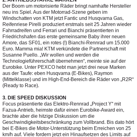
Der Boom um motorisierte Räder bringt namhafte Hersteller
neu ins Spiel. Aus der Motorrad-Szene geben im
Windschatten von KTM jetzt Fantic und Husqvarna Gas,
Reifenriese Pirelli produziert erstmals seit 25 Jahren wieder
Fahrradreifen und Ferrari und Bianchi präsentierten in
Friedrichshafen das erste gemeinsame Baby ihrer neuen
Amore, das SF01, ein rotes (!) Bianchi-Rennrad um 15.000
Euro. Mamma mia! KTM verkündete die Partnerschaft mit
Susanne Puello. „Wir wollen und werden die
Technologieführerschaft übernehmen“, meinte sie auf der
Eurobike. Unter PEXCO hebt man jetzt drei neue Marken
aus der Taufe: eben Husqvarna (E-Bikes), Raymon
(Mittelklasse) und im High-End-Bereich die Räder von „R2R“
(Ready to Race).
3. DIE SPEED DISKUSSION
Focus präsentierte das Elektro-Rennrad „Project Y“ mit
Fazua-Antrieb, heimste dafür einen Eurobike-Award ein,
brachte aber die hitzige Diskussion um die
Geschwindigkeitsbeschränkung zum Vollbrand. Bis dato hört
bei E-Bikes die Motor-Unterstützung beim Erreichen von 25
km/h auf. Viele fordern jetzt ein Hinaufsetzen des Limits auf