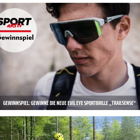
GEWINNSPIEL: GEWINNE DIE NEUE EVIL EYE SPORTBRILLE „TRAILSENSE“