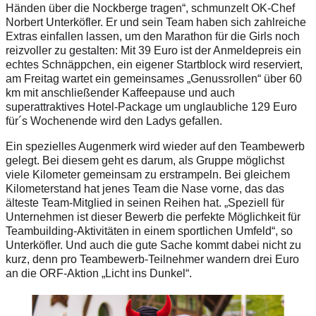
Händen über die Nockberge tragen“, schmunzelt OK-Chef
Norbert Unterköfler. Er und sein Team haben sich zahlreiche
Extras einfallen lassen, um den Marathon für die Girls noch
reizvoller zu gestalten: Mit 39 Euro ist der Anmeldepreis ein
echtes Schnäppchen, ein eigener Startblock wird reserviert,
am Freitag wartet ein gemeinsames „Genussrollen“ über 60
km mit anschließender Kaffeepause und auch
superattraktives Hotel-Package um unglaubliche 129 Euro
für´s Wochenende wird den Ladys gefallen.
Ein spezielles Augenmerk wird wieder auf den Teambewerb
gelegt. Bei diesem geht es darum, als Gruppe möglichst
viele Kilometer gemeinsam zu erstrampeln. Bei gleichem
Kilometerstand hat jenes Team die Nase vorne, das das
älteste Team-Mitglied in seinen Reihen hat. „Speziell für
Unternehmen ist dieser Bewerb die perfekte Möglichkeit für
Teambuilding-Aktivitäten in einem sportlichen Umfeld“, so
Unterköfler. Und auch die gute Sache kommt dabei nicht zu
kurz, denn pro Teambewerb-Teilnehmer wandern drei Euro
an die ORF-Aktion „Licht ins Dunkel“.