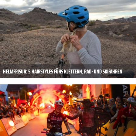
HELMFRISUR: 5 HAIRSTYLES FÜRS KLETTERN, RAD- UND SKIFAHREN