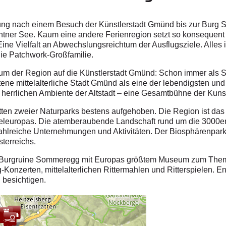
ung nach einem Besuch der Künstlerstadt Gmünd bis zur Burg S
rntner See. Kaum eine andere Ferienregion setzt so konsequent
ine Vielfalt an Abwechslungsreichtum der Ausflugsziele. Alles is
ie Patchwork-Großfamilie.
trum der Region auf die Künstlerstadt Gmünd: Schon immer als S
tene mittelalterliche Stadt Gmünd als eine der lebendigsten und v
im herrlichen Ambiente der Altstadt – eine Gesamtbühne der Kuns
itten zweier Naturparks bestens aufgehoben. Die Region ist das
teleuropas. Die atemberaubende Landschaft rund um die 3000e
r zahlreiche Unternehmungen und Aktivitäten. Der Biosphärenpar
terreichs.
 Burgruine Sommeregg mit Europas größtem Museum zum Thema 
Konzerten, mittelalterlichen Rittermahlen und Ritterspielen. 
 besichtigen.