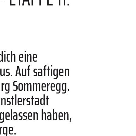
dich eine
s. Auf saftigen
Burg Sommeregg.
nstlerstadt
h gelassen haben,
rge.