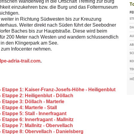
rischen Wanderweg in die Ortschaft Treffling zur Burg
hkeit einzukehren bzw. die Burg und das Foltermuseum
sichtigen.
weiter in Richtung Südwesten bis zur Kreuzung
terhaus. Weiter direkt nach Süden führt der Seebodner
rfer Baches bis zur Hauptstraße. Diese wird beim
 für 200 Meter nach Westen und wandern schlussendlich
 in den Klingerpark am See.
e zum Infocenter nehmen.
pe-adria-trail.com
.
- Etappe 1: Kaiser-Franz-Josefs-Höhe - Heiligenblut
 Etappe 2: Heiligenblut - Döllach
 Etappe 3: Döllach - Marterle
Etappe 4: Marterle - Stall
 Etappe 5: Stall - Innerfragant
 Etappe 6: Innerfragant - Mallnitz
 Etappe 7: Mallnitz - Obervellach
- Etappe 8: Obervellach - Danielsberg