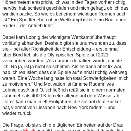
Höhenmetern entspricht. Ich war in den Tagen vorher richtig
nervös, hab schlecht geschlafen und mich gefragt, ob ich das
wirklich packe. So wie es bei einem wichtigen Rennen auch
ist.“ Ein Sportlerleben ohne Wettkampf ist wie ein Boot ohne
Ruder – der Antrieb fehlt.
Dabei kam Lobnig der wichtigste Wettkampf überhaupt
vorläufig abhanden. Deshalb gibt sie unumwunden zu, dass
sie – bei aller Richtigkeit der Entscheidung – erst einmal
über Bord fiel, als die Olympischen Spiele auf 2021
verschoben wurden. „Als darüber debattiert wurde, dachte
ich: Na ja, ist ja nicht so schlimm. Als es dann aber fix war,
hab ich realisiert, dass die Spiele auf einmal richtig weit weg
waren. Eine Woche lang hatte ich total Schwierigkeiten, mich
zu motivieren.“ Und Motivation ist für eine Ruderin wie
Lobnig das A und O, schließlich reißt sie in einem normalen
Jahr mehr als 4000 Kilometer alleine auf dem Wasser ab.
Damit kann man in elf Profijahren, die sie auf dem Buckel
hat, viermal von Lissabon nach New York rudern – und
wieder zurück.
Die Frage, ob sie sich die täglichen Einheiten auf der Drau
mit etwas
Musik
versüßt, kostet sie ein müdes Lächeln. No