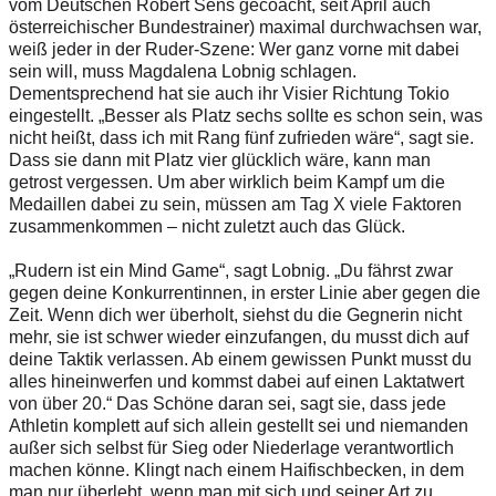
vom Deutschen Robert Sens gecoacht, seit April auch
österreichischer Bundestrainer) maximal durchwachsen war,
weiß jeder in der Ruder-Szene: Wer ganz vorne mit dabei
sein will, muss Magdalena Lobnig schlagen.
Dementsprechend hat sie auch ihr Visier Richtung Tokio
eingestellt. „Besser als Platz sechs sollte es schon sein, was
nicht heißt, dass ich mit Rang fünf zufrieden wäre“, sagt sie.
Dass sie dann mit Platz vier glücklich wäre, kann man
getrost vergessen. Um aber wirklich beim Kampf um die
Medaillen dabei zu sein, müssen am Tag X viele Faktoren
zusammenkommen – nicht zuletzt auch das Glück.
„Rudern ist ein Mind Game“, sagt Lobnig. „Du fährst zwar
gegen deine Konkurrentinnen, in erster Linie aber gegen die
Zeit. Wenn dich wer überholt, siehst du die Gegnerin nicht
mehr, sie ist schwer wieder einzufangen, du musst dich auf
deine Taktik verlassen. Ab einem gewissen Punkt musst du
alles hineinwerfen und kommst dabei auf einen Laktatwert
von über 20.“ Das Schöne daran sei, sagt sie, dass jede
Athletin komplett auf sich allein gestellt sei und niemanden
außer sich selbst für Sieg oder Niederlage verantwortlich
machen könne. Klingt nach einem Haifischbecken, in dem
man nur überlebt, wenn man mit sich und seiner Art zu ­