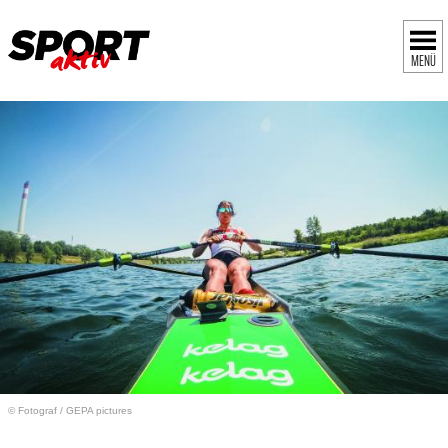
MENÜ
© Fotograf
/
GEPA pictures