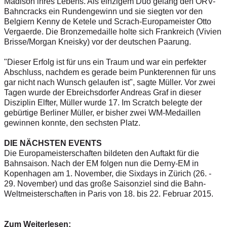
Madison ihres Lebens. Als einzigem Duo gelang den ÖRV-
Bahncracks ein Rundengewinn und sie siegten vor den
Belgiern Kenny de Ketele und Scrach-Europameister Otto
Vergaerde. Die Bronzemedaille holte sich Frankreich (Vivien
Brisse/Morgan Kneisky) vor der deutschen Paarung.
"Dieser Erfolg ist für uns ein Traum und war ein perfekter
Abschluss, nachdem es gerade beim Punkterennen für uns
gar nicht nach Wunsch gelaufen ist", sagte Müller. Vor zwei
Tagen wurde der Ebreichsdorfer Andreas Graf in dieser
Disziplin Elfter, Müller wurde 17. Im Scratch belegte der
gebürtige Berliner Müller, er bisher zwei WM-Medaillen
gewinnen konnte, den sechsten Platz.
DIE NÄCHSTEN EVENTS
Die Europameisterschaften bildeten den Auftakt für die
Bahnsaison. Nach der EM folgen nun die Derny-EM in
Kopenhagen am 1. November, die Sixdays in Zürich (26. -
29. November) und das große Saisonziel sind die Bahn-
Weltmeisterschaften in Paris von 18. bis 22. Februar 2015.
Zum Weiterlesen: