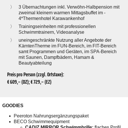
3 Übernachtungen inkl. Verwöhn-Halbpension mit
zweimal kleinem warmen Mittagsbuffet im ­
4*Thermenhotel ­Karawankenhof
Trainingseinheiten mit professionellen
Schwimmtrainern, Videoanalyse
uneingeschränkte Nutzung aller Angebote der
KärntenTherme im FUN-Bereich, im FIT-Bereich
samt Programmen und Geräten, im SPA-Bereich
mit Saunen, Dampfbädern, Hamam &
Beautyabteilung
Preis pro Person (zzgl. Ortstaxe):
€ 609,– (DZ); € 729,– (EZ)
GOODIES
Peeroton Nahrungs­ergänzungs­paket
BECO Schwimmequipment
CADIZ MIRROR Schwimmbrille:
flaches Profil