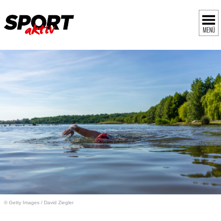
MENÜ
© Getty Images
/
David Ziegler