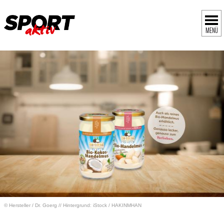
MENÜ
© Hersteller
/
Dr. Goerg // Hintergrund: iStock / HAKINMHAN