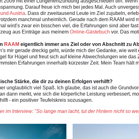
dort 2009 mit einer Lungenentzündung ausgeschieden bin. Wenn
spannung. Darauf freue ich mich bei jedes Mal. Auch unvergessen
und Austria
. Dass dir zweitausend Leute im Ziel zujubeln, erle
 trotzdem manchmal unheimlich. Gerade nach dem RAAM wird m
 wird's zwar ein bisschen viel, die Erfahrungen sind aber fas
hrzeug aus Einträge aus meinem
Online-Gästebuch
vor. Das moti
em
RAAM
eigentlich immer ans Ziel oder von Abschnitt zu A
's mir gerade dreckig geht, würde mich der Gedanke, wie weit e
gel für Hügel und freut sich auf kleine Abwechslungen wie da
mmsten Erfahrungen innerhalb kürzester Zeit. Mein Team hält 
sche Stärke, die dir zu deinen Erfolgen verhilft?
r unglaublich viel Spaß. Ich glaube, das ist auch die Grundv
dann merkt, wie sich die körperliche Leistung verbessert, mot
lft - ein positiver Teufelskreis sozusagen.
r im Interview: "So lange man lacht, tut der Hintern nicht so weh