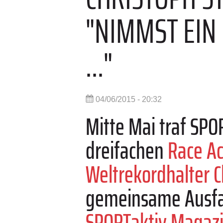
"NIMMST EIN 
..."
04/06/2015 - 20:32
Mitte Mai traf SP
dreifachen
Race Ac
Weltrekordhalter C
gemeinsame Ausfahr
SPORTaktiv Magaz