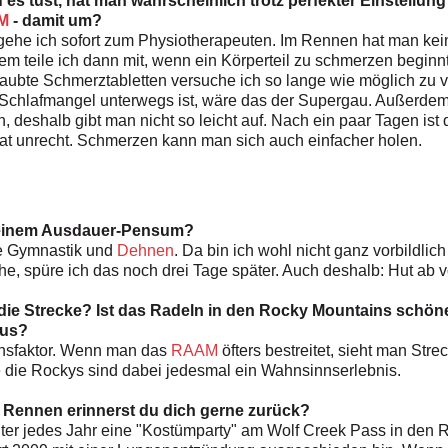
 es tust, hat man wahrscheinlich trotz perfekter Einstellu
M
- damit um?
gehe ich sofort zum Physiotherapeuten. Im Rennen hat man kei
dem teile ich dann mit, wenn ein Körperteil zu schmerzen beginn
laubte Schmerztabletten versuche ich so lange wie möglich zu v
hlafmangel unterwegs ist, wäre das der Supergau. Außerdem w
 deshalb gibt man nicht so leicht auf. Nach ein paar Tagen is
hat unrecht. Schmerzen kann man sich auch einfacher holen.
deinem Ausdauer-Pensum?
te Gymnastik und
Dehnen
. Da bin ich wohl nicht ganz vorbildlic
e, spüre ich das noch drei Tage später. Auch deshalb: Hut ab v
 die Strecke? Ist das Radeln in den Rocky Mountains schöne
aus?
onsfaktor. Wenn man das
RAAM
öfters bestreitet, sieht man Str
 die Rockys sind dabei jedesmal ein Wahnsinnserlebnis.
Rennen erinnerst du dich gerne zurück?
ter jedes Jahr eine "Kostümparty" am Wolf Creek Pass in den Ro