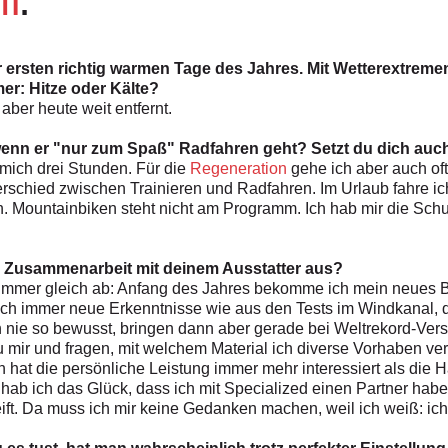
er ersten richtig warmen Tage des Jahres. Mit Wetterextreme
mer: Hitze oder Kälte?
 aber heute weit entfernt.
wenn er "nur zum Spaß" Radfahren geht? Setzt du dich au
 mich drei Stunden. Für die
Regeneration
gehe ich aber auch of
nterschied zwischen Trainieren und Radfahren. Im Urlaub fahre 
n. Mountainbiken steht nicht am Programm. Ich hab mir die Schu
ie Zusammenarbeit mit deinem Ausstatter aus?
 immer gleich ab: Anfang des Jahres bekomme ich mein neues Bi
lich immer neue Erkenntnisse wie aus den Tests im Windkanal, d
h nie so bewusst, bringen dann aber gerade bei Weltrekord-Ve
mir und fragen, mit welchem Material ich diverse Vorhaben verw
ch hat die persönliche Leistung immer mehr interessiert als di
zt hab ich das Glück, dass ich mit Specialized einen Partner hab
ift. Da muss ich mir keine Gedanken machen, weil ich weiß: ic