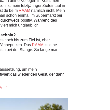
 dann deine Kollegen in Köstumen
 ist mein letztjähriger Zieleinlauf in
bst du beim
RAAM
nämlich nicht. Mein
an schon einmal im Supermarkt bei
t durchwegs positiv. Während des
viert mich unglaublich.
bschnitt?
s noch bis zum Ziel ist, eher
s Zähneputzen. Das
RAAM
ist eine
mich bei der Stange. So lange man
oraussetzung, um mein
iviert das wieder den Geist, der dann
 ..."