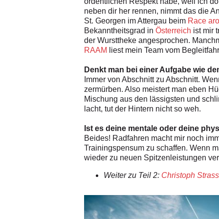
ordentlichen Respekt habe, weil ich 
neben dir her rennen, nimmt das die An
St. Georgen im Attergau beim
Race aro
Bekanntheitsgrad in
Österreich
ist mir
der Wursttheke angesprochen. Manchmal
RAAM
liest mein Team vom Begleitfa
Denkt man bei einer Aufgabe wie d
Immer von Abschnitt zu Abschnitt. Wenn
zermürben. Also meistert man eben Hü
Mischung aus den lässigsten und schli
lacht, tut der Hintern nicht so weh.
Ist es deine mentale oder deine physi
Beides! Radfahren macht mir noch imme
Trainingspensum zu schaffen. Wenn man 
wieder zu neuen Spitzenleistungen verhi
Weiter zu Teil 2:
Christoph Strasse