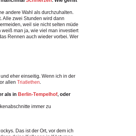
ng manchmal
Schmerzen
. Wie gehst
ne andere Wahl als durchzuhalten.
t. Alle zwei Stunden wird dann
ermeiden, weil sie nicht selten müde
eiß man ja, wie viel man investiert
t das Rennen auch wieder vorbei. Wer
h und eher einseitig. Wenn ich in der
or allen
Triatlethen
.
r als in
Berlin-Tempelhof
, oder
eckenabschnitte immer zu
ckys. Das ist der Ort, vor dem ich