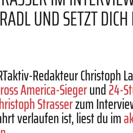
RADL UND SETZT DICH
ORTaktiv-Redakteur Christoph 
ross America-Sieger
und
24-S
hristoph Strasser
zum Interview
t verlaufen ist, liest du im
ak
in
.