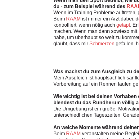
Wenn man den Sport betreibt, wie du
du - zum Beispiel während des
RAA
Wenn im Training Probleme auftreten, 
Beim
RAAM
ist immer ein Arzt dabei, 
kontrolliert, wenn nötig auch
getapt
. Er
machen. Wenn man dann sowieso mit Sc
habe, um überhaupt so weit zu kommen,
glaubt, dass mir
Schmerzen
gefallen, 
Was machst du zum Ausgleich zu 
Mein Ausgleich ist hauptsächlich sanf
Vorbereitung auf ein Rennen laufen geh
Wie wichtig ist bei deinen Vorhaben
blendest du das Rundherum völlig 
Die Umgebung ist ein großer Motivati
unterschiedlichen Tageszeiten. Gerade
An welche Momente während deiner 
Beim
RAAM
veranstalten meine Beglei