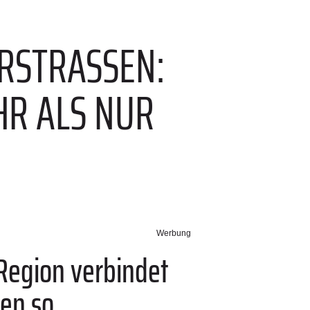
STRASSEN: W
 ALS NUR E
Werbung
Region verbindet
ten so