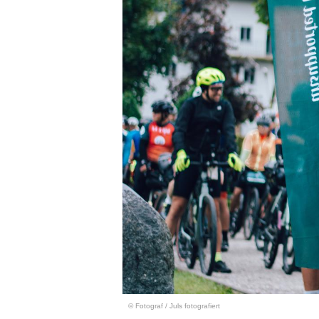
© Fotograf
/
Juls fotografiert