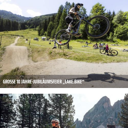
GROSSE 10 JAHRE-JUBILÄUMSFEIER „LAKE.BIKE“