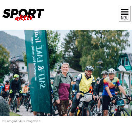
MENÜ
© Fotograf
/
Juls fotografiert