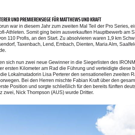
ERTERER UND PREMIERENSIEGE FÜR MATTHEWS UND KRAFT
n war in diesem Jahr zum zweiten Mal Teil der Pro Series, ein
ofi-Athleten. Somit ging beim ausverkauften Hauptbewerb am 
von 110 Profis, an den Start. Zu absolvieren waren 1,9 km Sc
esendorf, Taxenbach, Lend, Embach, Dienten, Maria Alm, Saalf
de.
gen sich nun zwei neue Gewinner in die Siegerlisten des IRON
 ersten Kilometer am Rad die Führung und verteidigte diese bis
ch die Lokalmatadorin Lisa Perterer den sensationellen zweit
Norwegen. Bei den Herren mischte Fabian Kraft über den gesamt
rste Position und sorgte schließlich für den bereits fünften deu
tz zwei, Nick Thompson (AUS) wurde Dritter.