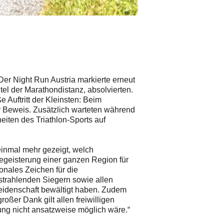
Die malerische Laufstrecke füh
© Fotograf
/
Zell am See-Kaprun / 
er Night Run Austria markierte erneut
el der Marathondistanz, absolvierten.
 Auftritt der Kleinsten: Beim
 Beweis. Zusätzlich warteten während
en des Triathlon-Sports auf
inmal mehr gezeigt, welch
egeisterung einer ganzen Region für
onales Zeichen für die
strahlenden Siegern sowie allen
eidenschaft bewältigt haben. Zudem
oßer Dank gilt allen freiwilligen
g nicht ansatzweise möglich wäre.“