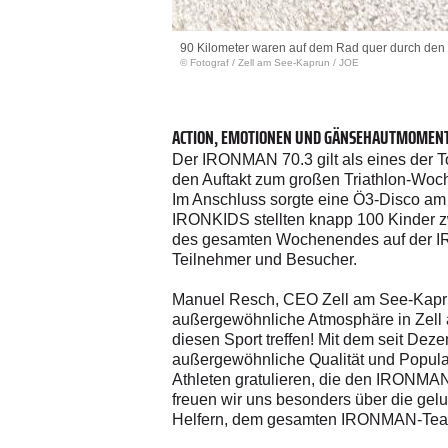
90 Kilometer waren auf dem Rad quer durch den 
© Fotograf
/
Zell am See-Kaprun / JOE
ACTION, EMOTIONEN UND GÄNSEHAUTMOMENT
Der IRONMAN 70.3 gilt als eines der T
den Auftakt zum großen Triathlon-Woch
Im Anschluss sorgte eine Ö3-Disco am S
IRONKIDS stellten knapp 100 Kinder z
des gesamten Wochenendes auf der IR
Teilnehmer und Besucher.
Manuel Resch, CEO Zell am See-Kapru
außergewöhnliche Atmosphäre in Zell a
diesen Sport treffen! Mit dem seit Dez
außergewöhnliche Qualität und Popular
Athleten gratulieren, die den IRONMA
freuen wir uns besonders über die gelu
Helfern, dem gesamten IRONMAN-Team 