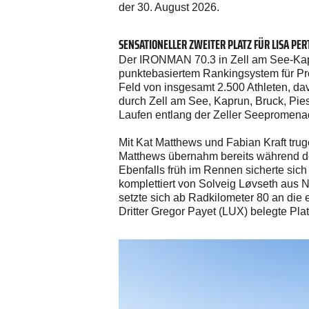
der 30. August 2026.
SENSATIONELLER ZWEITER PLATZ FÜR LISA P
Der IRONMAN 70.3 in Zell am See-Kapru
punktebasiertem Rankingsystem für Pr
Feld von insgesamt 2.500 Athleten, da
durch Zell am See, Kaprun, Bruck, Pi
Laufen entlang der Zeller Seepromena
Mit Kat Matthews und Fabian Kraft tru
Matthews übernahm bereits während der
Ebenfalls früh im Rennen sicherte si
komplettiert von Solveig Løvseth aus 
setzte sich ab Radkilometer 80 an die e
Dritter Gregor Payet (LUX) belegte Pla