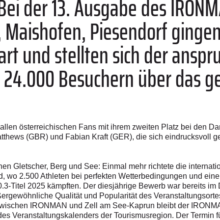
Bei der 13. Ausgabe des IRONM
, Maishofen, Piesendorf ginge
art und stellten sich der anspr
 24.000 Besuchern über das 
e allen österreichischen Fans mit ihrem zweiten Platz bei den
atthews (GBR) und Fabian Kraft (GER), die sich eindrucksvoll g
 Gletscher, Berg und See: Einmal mehr richtete die internation
, wo 2.500 Athleten bei perfekten Wetterbedingungen und ein
Titel 2025 kämpften. Der diesjährige Bewerb war bereits im 
ßergewöhnliche Qualität und Popularität des Veranstaltungsort
g zwischen IRONMAN und Zell am See-Kaprun bleibt der IRON
des Veranstaltungskalenders der Tourismusregion. Der Termin für