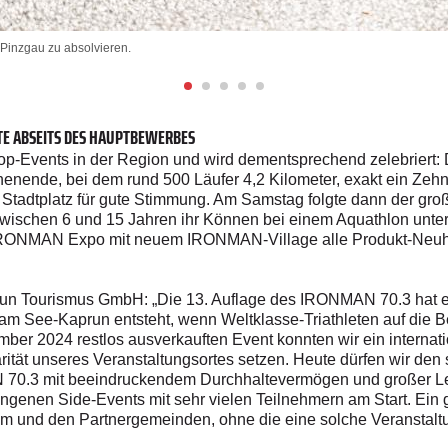
Pinzgau zu absolvieren.
E ABSEITS DES HAUPTBEWERBES
op-Events in der Region und wird dementsprechend zelebriert: D
enende, bei dem rund 500 Läufer 4,2 Kilometer, exakt ein Zehnt
tadtplatz für gute Stimmung. Am Samstag folgte dann der große
wischen 6 und 15 Jahren ihr Können bei einem Aquathlon unter
ONMAN Expo mit neuem IRONMAN-Village alle Produkt-Neuheit
n Tourismus GmbH: „Die 13. Auflage des IRONMAN 70.3 hat e
m See-Kaprun entsteht, wenn Weltklasse-Triathleten auf die B
ember 2024 restlos ausverkauften Event konnten wir ein internati
ität unseres Veranstaltungsortes setzen. Heute dürfen wir den 
N 70.3 mit beeindruckendem Durchhaltevermögen und großer L
ngenen Side-Events mit sehr vielen Teilnehmern am Start. Ein gr
und den Partnergemeinden, ohne die eine solche Veranstaltun