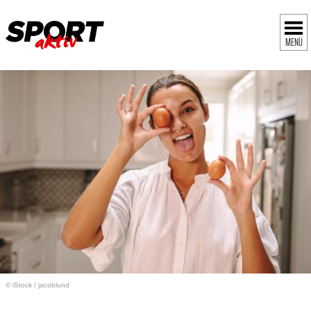
MENÜ
© iStock
/
jacoblund