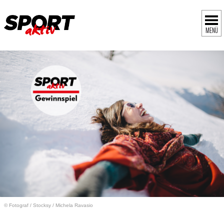
MENÜ
© Fotograf
/
Stocksy / Michela Ravasio