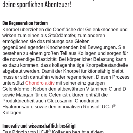
deine sportlichen Abenteuer!
Die Regeneration fördern
Knorpel überziehen die Oberfläche der Gelenkknochen und
wirken zum einen als Stoßdämpfer, zum anderen
ermöglichen sie das reibungslose Gleiten
gegenüberliegender Knochenenden bei Bewegungen. Sie
bestehen zu einem großen Teil aus Kollagen und sorgen für
die notwendige Elastizität. Bei körperlicher Belastung kann
es dazu kommen, dass kollagenhaltige Knorpelbestandteile
abgebaut werden. Damit der Knorpel funktionsfähig bleibt,
muss er sich daraufhin wieder regenerieren. Diesen Prozess
unterstützt
Chondro aktiv
mit seiner einzigartigen
Gelenkformel: Neben den altbewährten Vitaminen C und D
sowie Mangan für die Gelenkstrukturen enthält die
Produktneuheit auch Glucosamin, Chondroitin,
®
Hyaluronsäure sowie den innovativen Rohstoff UC-II
Kollagen.
Innovativ und wissenschaftlich bestätigt
®
Das Prinzip von UC-II
Kollagen beruht auf dem