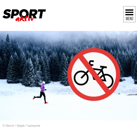
MENÜ
© iStock
/
blyjak / luplupme