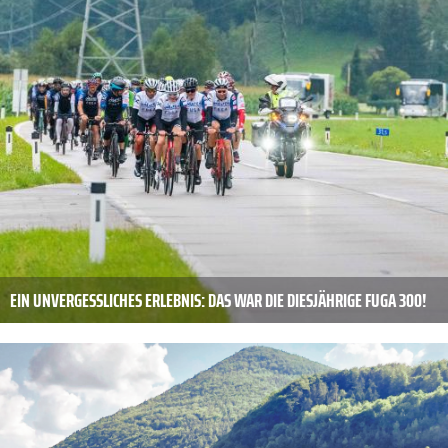
EIN UNVERGESSLICHES ERLEBNIS: DAS WAR DIE DIESJÄHRIGE FUGA 300!